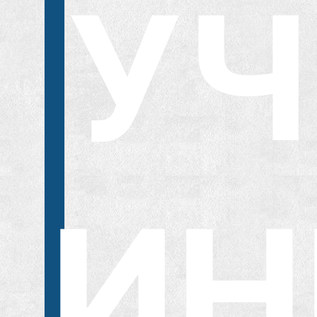
УЧ
ИН