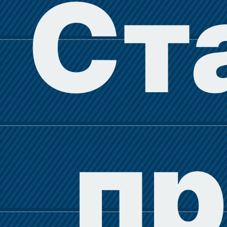
Ст
пр