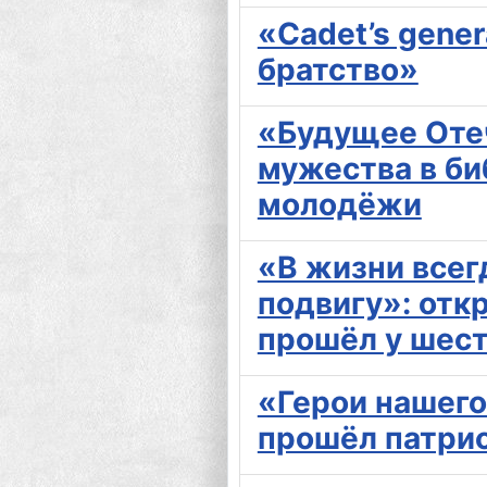
«Cadet’s gener
братство»
«Будущее Отеч
мужества в би
молодёжи
«В жизни всег
подвигу»: отк
прошёл у шес
«Герои нашего
прошёл патри