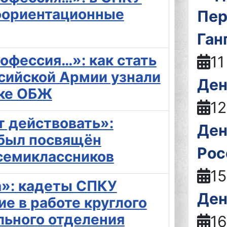
фориентационные
Пер
Ган
рофессия…»: как стать
11
сийской Армии узнали
Ден
оке ОБЖ
12
т действовать»:
Ден
 был посвящён
Рос
семиклассников
15
а»: кадеты СПКУ
Ден
ие в работе круглого
льного отделения
16