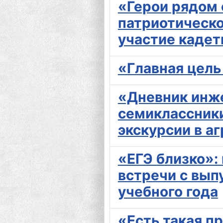
«Герои рядом 
патриотическ
участие каде
«Главная цель
«Дневник инж
семиклассник
экскурсии в а
«ЕГЭ близко»:
встречи с вып
учебного года
«Есть такая п