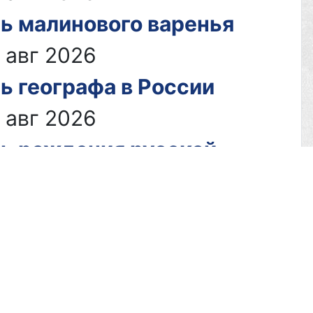
ь малинового варенья
 авг 2026
ь географа в России
 авг 2026
ь рождения русской
ьняшки
 авг 2026
ь фронтовой собаки
 авг 2026
ь офицера России