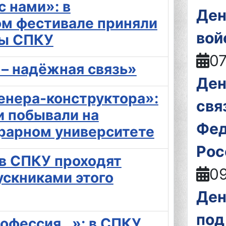
с нами»: в
Ден
ом фестивале приняли
вой
ты СПКУ
07
 – надёжная связь»
Ден
енера-конструктора»:
свя
и побывали на
Фед
грарном университете
Рос
 в СПКУ проходят
09
ускниками этого
Ден
под
рофессия…»: в СПКУ