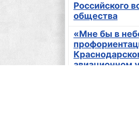
Российского в
общества
«Мне бы в неб
профориентац
Краснодарско
авиационном 
«Мне бы в неб
профориентац
прошла у пяти
«Мужество. До
краевая «зарн