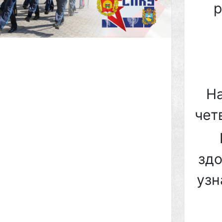
р
На
чет
зд
узн