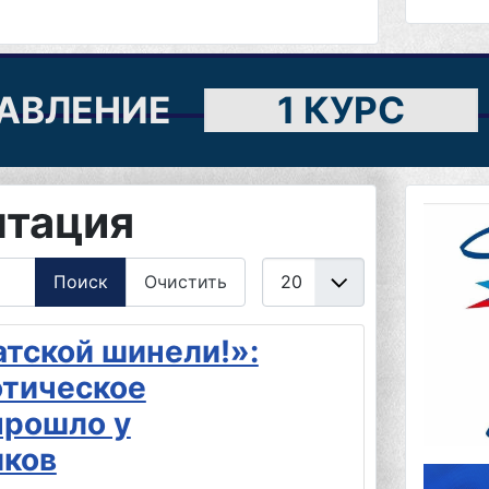
АВЛЕНИЕ
1 КУРС
тация
Кол-во строк:
Поиск
Очистить
атской шинели!»:
отическое
прошло у
иков