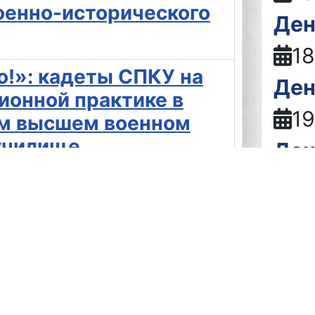
оенно-исторического
Ден
18
о!»: кадеты СПКУ на
Ден
ионной практике в
19
м высшем военном
училище
Ден
тел
о!»:
ионная встреча
19
классников
Ден
лг. Отечество»:
21
ица» прошла на базе
Ден