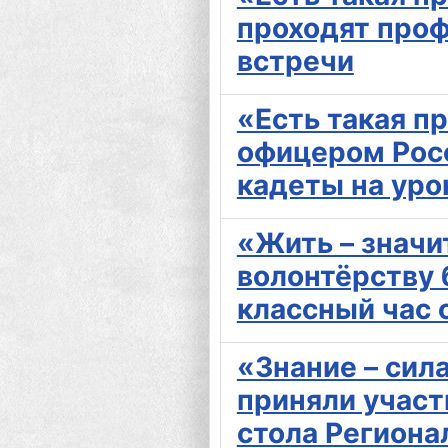
проходят про
встречи
«Есть такая п
офицером Рос
кадеты на ур
«Жить – значи
волонтёрству
классный час 
«Знание – сил
приняли участ
стола Региона