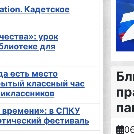
ation. Кадетское
ества»: урок
блиотеке для
да есть место
Бл
рытый классный час
пр
тиклассников
па
 времени»: в СПКУ
отический фестиваль
06