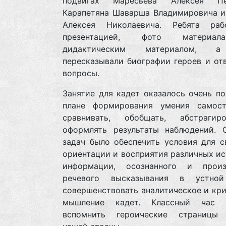
подвигах Маресьева Алексея Пет
Карапетяна Шаварша Владимировича и
Алексея Николаевича. Ребята ра
презентацией, фото материа
дидактическим материалом, 
пересказывали биографии героев и от
вопросы.
Занятие для кадет оказалось очень п
плане формирования умения самост
сравнивать, обобщать, абстраги
оформлять результаты наблюдений. 
задач было обеспечить условия для с
ориентации и восприятия различных и
информации, осознанного и произ
речевого высказывания в устной
совершенствовать аналитическое и кр
мышление кадет. Классный час п
вспомнить героические страницы