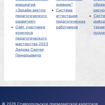
инициатив
дневник"
образ
«Задаём вектор
Система
ресур
педагогического
аттестации
Сист
развития!»
педагогических
инфор
Сайт участника
работников
техни
конкурса
подд
педагогического
мастерства 2023
Дедова Сергея
Геннадьевича
© 2026 Ставропольское президентское кадетское