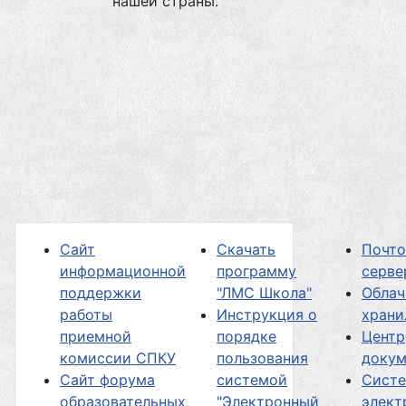
нашей страны.
Сайт
Скачать
Почт
информационной
программу
серве
поддержки
"ЛМС Школа"
Облач
работы
Инструкция о
хран
приемной
порядке
Центр
комиссии СПКУ
пользования
докум
Сайт форума
системой
Сист
образовательных
"Электронный
элект