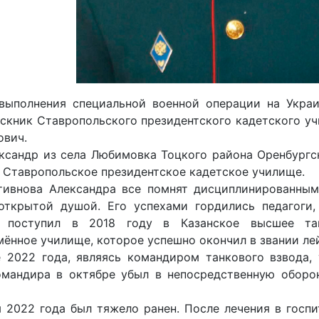
выполнения специальной военной операции на Украи
ускник Ставропольского президентского кадетского у
ович.
ксандр из села Любимовка Тоцкого района Оренбургс
 Ставропольское президентское кадетское училище.
тивнова Александра все помнят дисциплинированным
открытой душой. Его успехами гордились педагоги,
р поступил в 2018 году в Казанское высшее та
ённое училище, которое успешно окончил в звании лей
е 2022 года, являясь командиром танкового взвода,
омандира в октябре убыл в непосредственную оборо
 2022 года был тяжело ранен. После лечения в госпи