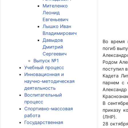
Мителенко
Леонид
Евгеньевич
Лышко Иван
Владимирович
Давыдов
Во время 
Дмитрий
погиб вып
Сергеевич
Александр
Выпуск №1
Родом Але
Учебный процесс
поступил в
Инновационная и
Кадета Ли
научно-методическая
парнем с 
деятельность
Александ
Воспитательный
Краснознам
процесс
В сентябр
Спортивно-массовая
приказу к
работа
(ЛНР).
Государственная
28 октября