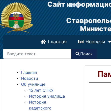
Сайт информацио
Ставрополь
Министе
Главная
Новости
Поиск
Поиск
Type 2 or more characters for results.
Пам
Главная
Новости
Об училище
15 лет СПКУ
История училища
История
кадетского