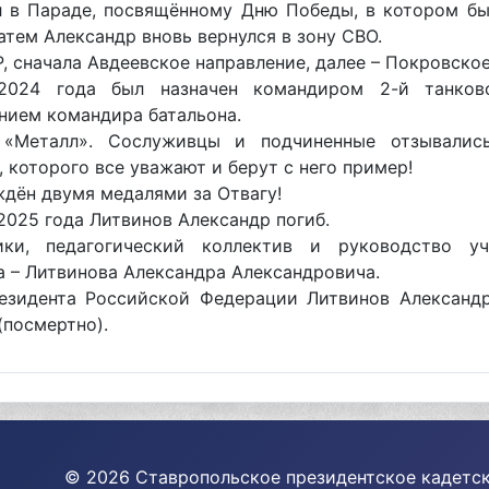
л в Параде, посвящённому Дню Победы, в котором бы
атем Александр вновь вернулся в зону СВО.
, сначала Авдеевское направление, далее – Покровское
2024 года был назначен командиром 2-й танков
нием командира батальона.
 «Металл». Сослуживцы и подчиненные отзывалис
 которого все уважают и берут с него пример!
дён двумя медалями за Отвагу!
2025 года Литвинов Александр погиб.
ики, педагогический коллектив и руководство у
 – Литвинова Александра Александровича.
езидента Российской Федерации Литвинов Александ
(посмертно).
© 2026 Ставропольское президентское кадетск