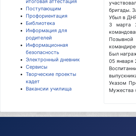
итоговая аттестация
участвова
Поступающим
бригады. З
Профориентация
Убыл в ДНР
Библиотека
3 марта 
Информация для
командова
родителей
Позывной
Информационная
командире,
безопасность
Был награж
Электронный дневник
05 января 
Сервисы
Воспитанн
Творческие проекты
выпускника
кадет
Указом Пр
Вакансии училища
Мужества 