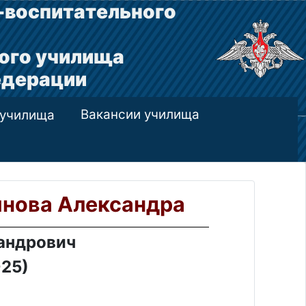
-воспитательного
ого училища
едерации
Вакансии училища
 училища
инова Александра
андрович
025)