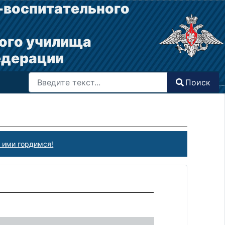
-воспитательного
ого училища
едерации
Поиск
Поиск
Type 2 or more characters for results.
 ими гордимся!