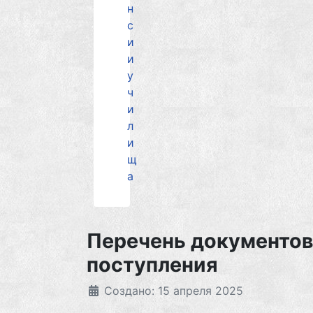
н
с
и
и
у
ч
и
л
и
щ
а
Перечень документов
поступления
Создано: 15 апреля 2025