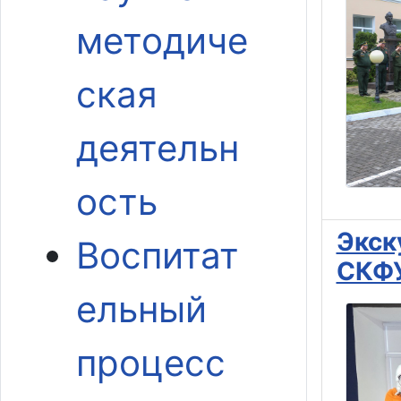
методиче
ская
деятельн
ость
Экск
Воспитат
СКФ
ельный
процесс