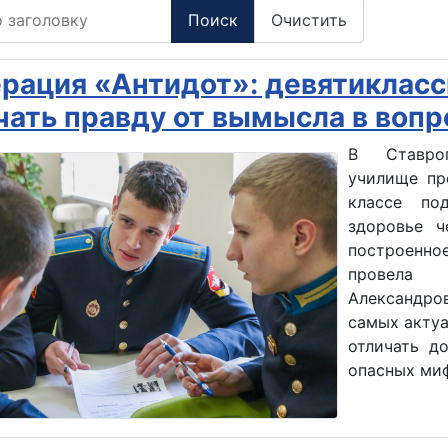
заголовку
Поиск
Очистить
рация «Антидот»: девятикласс
чать правду от вымысла в вопр
В Ставроп
училище пр
классе по
здоровье ч
построенное
провела 
Александро
самых акту
отличать д
опасных миф