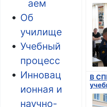
аем
Об
училище
Учебный
процесс
Инновац
В СП
учеб
ионная и
научно-