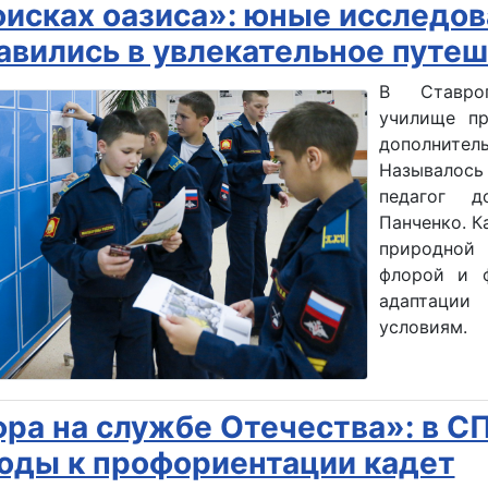
оисках оазиса»: юные исследо
авились в увлекательное путеш
В Ставроп
училище пр
дополните
Называлось 
педагог д
Панченко. К
природной 
флорой и ф
адаптации
условиям.
ра на службе Отечества»: в С
оды к профориентации кадет