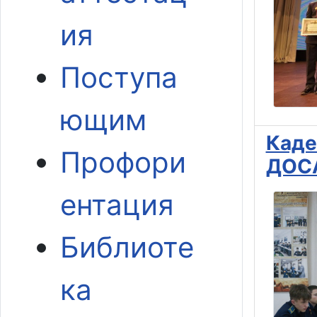
ия
Поступа
ющим
Каде
Профори
ДОСА
ентация
Библиоте
ка