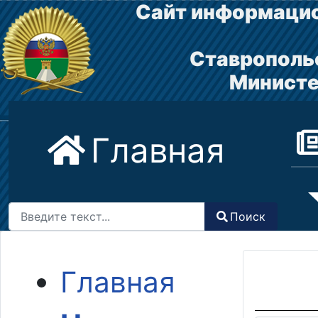
Сайт информацио
Ставрополь
Министе
Главная
Поиск
Поиск
Type 2 or more characters for results.
Главная