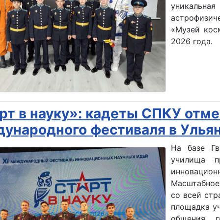
уникальна
астрофизич
«Музей кос
2026 года.
рт в науку»: кадеты СПКУ отм
ународного фестиваля в Улья
На базе Гв
училища п
инновацио
Масштабное
со всей стр
площадка у
общения, 