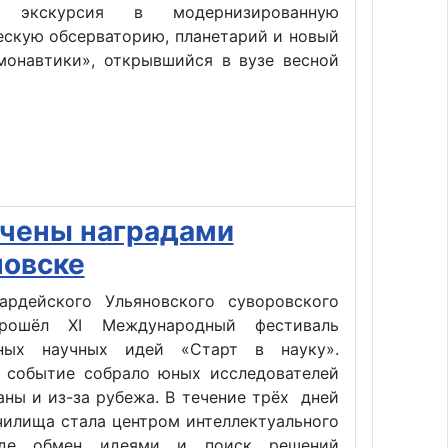
я экскурсия в модернизированную
ескую обсерваторию, планетарий и новый
монавтики», открывшийся в вузе весной
ечены наградами
новске
ардейского Ульяновского суворовского
рошёл XI Международный фестиваль
нных научных идей «Старт в науку».
 событие собрало юных исследователей
аны и из-за рубежа. В течение трёх дней
чилища стала центром интеллектуального
где обмен идеями и поиск решений