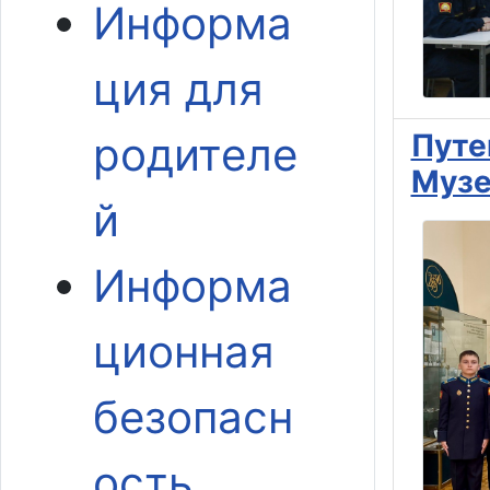
Информа
ция для
Путе
родителе
Музе
й
Информа
ционная
безопасн
ость