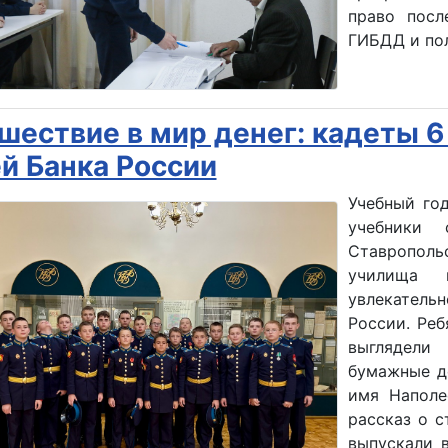
право посл
ГИБДД и пол
шествие в мир денег: кадеты 6
й Банка России
Учебный го
учебники
Ставропол
училища 
увлекатель
России. Реб
выглядели
бумажные д
имя Наполе
рассказ о с
выпускали 