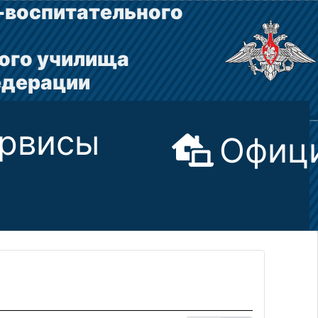
-воспитательного
ого училища
едерации
рвисы
Офици