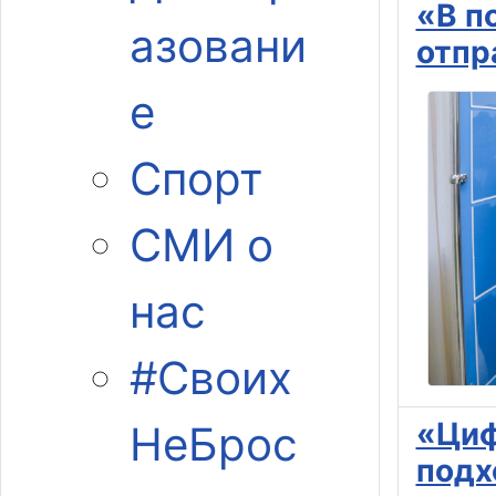
«В п
азовани
отпр
е
Спорт
СМИ о
нас
#Своих
«Циф
НеБрос
подх