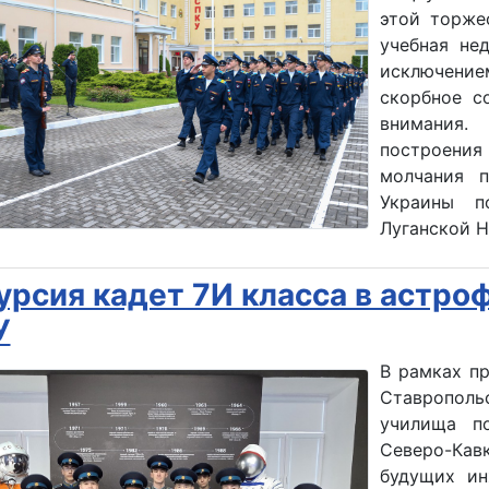
этой торже
учебная не
исключение
скорбное с
внимания.
построения
молчания 
Украины п
Луганской 
урсия кадет 7И класса в астро
У
В рамках п
Ставропол
училища по
Северо-Кавк
будущих ин