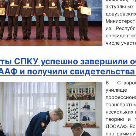
актуальных
довузовс
Министерст
из Республ
президентс
числе участ
ты СПКУ успешно завершили о
АФ и получили свидетельства
В Ставроп
училище
професси
транспортн
нескольких 
теорию и п
ДОСААФ. Вс
программо