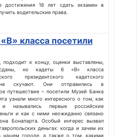
е достижения 18 лет сдать экзамен в
учить водительские права.
 «В» класса посетили
д подходит к концу, оценки выставлены,
 сданы, но кадеты 6 «В» класса
ьского президентского кадетского
не скучают. Они отправились в
ное путешествие – посетили Музей Банка
ята узнали много интересного о том, как
 и назывались первые российские
еньги и как с ними неожиданно связано
она Бонапарта. Особый интерес вызвал
тавропольских деньгах: когда и зачем их
в нашем городе, а также о том, какими