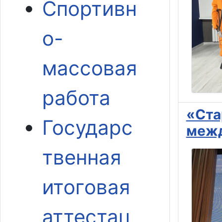
Спортивн
о-
массовая
работа
«Ста
Государс
межд
твенная
итоговая
аттестац