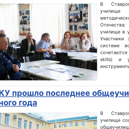
В Ставроп
училище 
методическ
Отечества:
училище в ус
Участники 
системе в
сочетаются 
skills) и
инструменты (
КУ прошло последнее общеуч
ного года
В Ставроп
училище со
общеучилищ