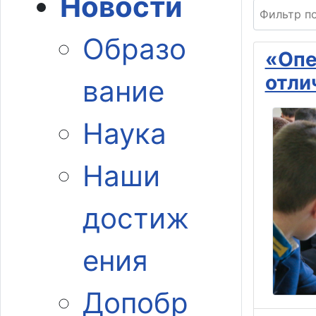
Новости
Фильтр по 
Образо
«Опе
отли
вание
Наука
Наши
достиж
ения
Допобр