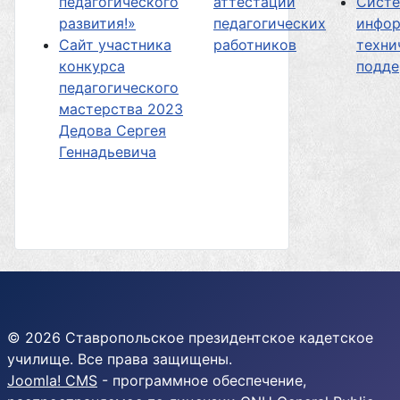
педагогического
аттестации
Сист
развития!»
педагогических
инфор
Сайт участника
работников
техни
конкурса
подд
педагогического
мастерства 2023
Дедова Сергея
Геннадьевича
© 2026 Ставропольское президентское кадетское
училище. Все права защищены.
Joomla! CMS
- программное обеспечение,