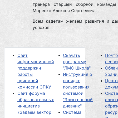
тренера старшей сборной команд
Моренко Алексея Сергеевича.
Всем кадетам желаем развития и да
успехов.
Сайт
Скачать
Почт
информационной
программу
серве
поддержки
"ЛМС Школа"
Облач
работы
Инструкция о
хран
приемной
порядке
Центр
комиссии СПКУ
пользования
докум
Сайт форума
системой
Сист
образовательных
"Электронный
элект
инициатив
дневник"
образ
«Задаём вектор
Система
ресур