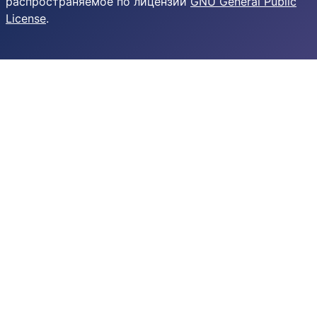
распространяемое по лицензии
GNU General Public
License
.