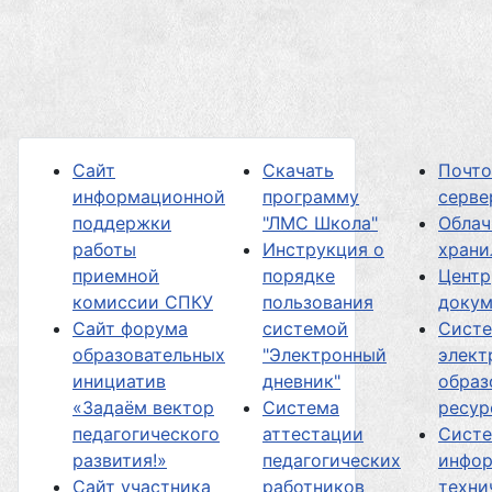
Сайт
Скачать
Почт
информационной
программу
серве
поддержки
"ЛМС Школа"
Облач
работы
Инструкция о
хран
приемной
порядке
Центр
комиссии СПКУ
пользования
докум
Сайт форума
системой
Сист
образовательных
"Электронный
элект
инициатив
дневник"
образ
«Задаём вектор
Система
ресур
педагогического
аттестации
Сист
развития!»
педагогических
инфор
Сайт участника
работников
техни