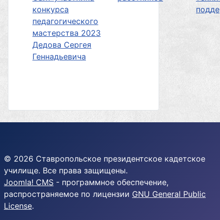
конкурса
подд
педагогического
мастерства 2023
Дедова Сергея
Геннадьевича
© 2026 Ставропольское президентское кадетское
училище. Все права защищены.
Joomla! CMS
- программное обеспечение,
распространяемое по лицензии
GNU General Public
License
.