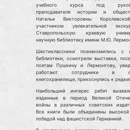
учебного курса под руково
преподавателя истории и общест
Натальи Викторовны Королевско
участником увлекательной экск
Ставропольскую краевую универ
научную библиотеку имени М.Ю. Лермо
Шестиклассники познакомились с 
библиотеки, осмотрели выставки, пос
поэтам Пушкину и Лермонтову, увид
работают сотрудники в ог
книгохранилище, прикоснулись к редки
Наибольший интерес ребят вызвал
изданные в период Великой Отече
войны в различных советских издате
Все книги были объединены высокой
победой над фашистской Германией.