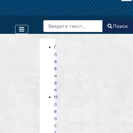
Поиск
Поиск
Type 2 or more characters for results.
Г
л
а
в
н
а
я
Н
о
в
о
с
т