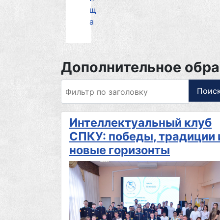
щ
а
Дополнительное обра
Фильтр по заголовку
Поис
Интеллектуальный клуб
СПКУ: победы, традиции 
новые горизонты