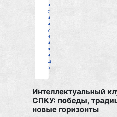
н
с
и
и
у
ч
и
л
и
щ
а
Интеллектуальный кл
СПКУ: победы, тради
новые горизонты