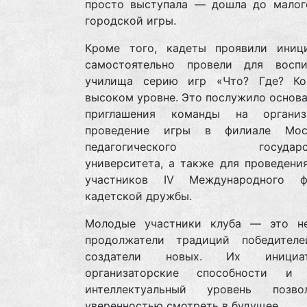
просто выступала — дошла до малог
городской игры.
Кроме того, кадеты проявили иниц
самостоятельно провели для воспи
училища серию игр «Что? Где? Ко
высоком уровне. Это послужило основ
приглашения команды на органи
проведение игры в филиале Моск
педагогического государств
университета, а также для проведени
участников IV Международного ф
кадетской дружбы.
Молодые участники клуба — это н
продолжатели традиций победител
создатели новых. Их инициати
организаторские способности и 
интеллектуальный уровень позв
уверенностью смотреть в будущее.