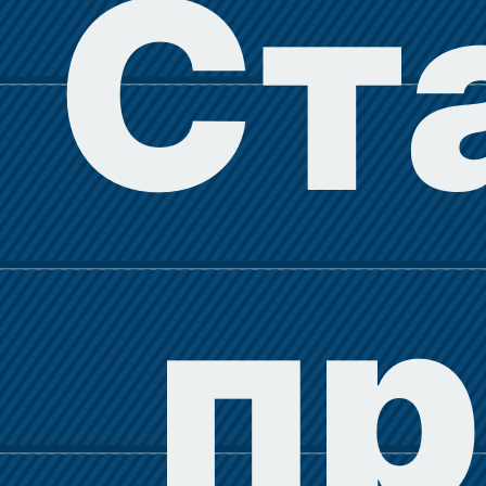
Ст
пр