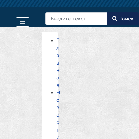
Поиск
Поиск
Type 2 or more characters for results.
Г
л
а
в
н
а
я
Н
о
в
о
с
т
и