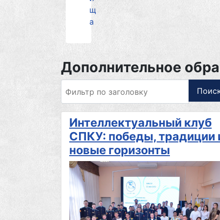
щ
а
Дополнительное обра
Фильтр по заголовку
Поис
Интеллектуальный клуб
СПКУ: победы, традиции 
новые горизонты