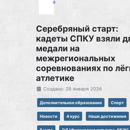
а
Серебряный старт:
кадеты СПКУ взяли д
медали на
межрегиональных
соревнованиях по лёг
атлетике
Создано: 28 января 2026
Дополнительное образование
Спорт
Новости
4 курс
Наши достижения
5 курс
ОД "Физическая культура. ОБЖ"