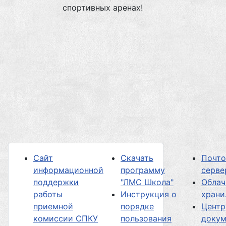
спортивных аренах!
Сайт
Скачать
Почт
информационной
программу
серве
поддержки
"ЛМС Школа"
Облач
работы
Инструкция о
хран
приемной
порядке
Центр
комиссии СПКУ
пользования
докум