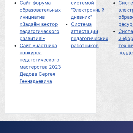
Сайт форума
системой
Сист
образовательных
"Электронный
элект
инициатив
дневник"
образ
«Задаём вектор
Система
ресур
педагогического
аттестации
Сист
развития!»
педагогических
инфор
Сайт участника
работников
техни
конкурса
подд
педагогического
мастерства 2023
Дедова Сергея
Геннадьевича