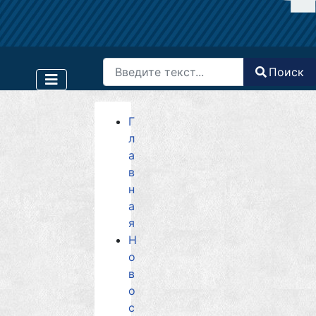
Поиск
Поиск
Type 2 or more characters for results.
Г
л
а
в
н
а
я
Н
о
в
о
с