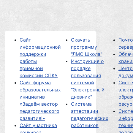
Сайт
Скачать
Почт
информационной
программу
серве
поддержки
"ЛМС Школа"
Облач
работы
Инструкция о
хран
приемной
порядке
Центр
комиссии СПКУ
пользования
докум
Сайт форума
системой
Сист
образовательных
"Электронный
элект
инициатив
дневник"
образ
«Задаём вектор
Система
ресур
педагогического
аттестации
Сист
развития!»
педагогических
инфор
Сайт участника
работников
техни
конкурса
подд