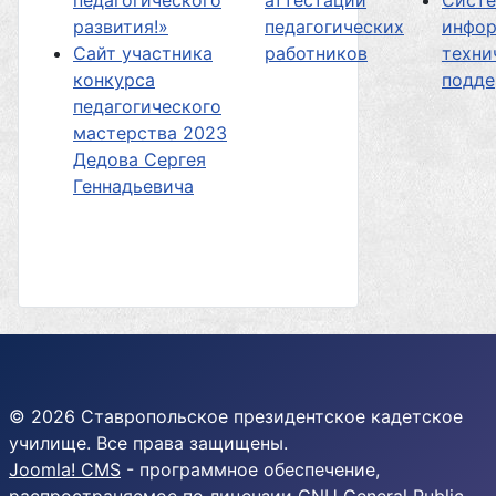
педагогического
аттестации
Сист
развития!»
педагогических
инфор
Сайт участника
работников
техни
конкурса
подд
педагогического
мастерства 2023
Дедова Сергея
Геннадьевича
© 2026 Ставропольское президентское кадетское
училище. Все права защищены.
Joomla! CMS
- программное обеспечение,