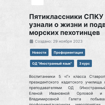
Пятиклассники СПКУ
узнали о жизни и под
морских пехотинцев
Создано: 29 ноября 2023
Новости
Профориентация
ОД "Иностранный язык"
3 курс
Воспитанники 5 «Г» класса Ставроп
президентского кадетского училища 
преподавателями ОД (Иностранны
Еленой Ивановной Орловой и
Владимировной Галета побыв
профориентационном мероприятии,