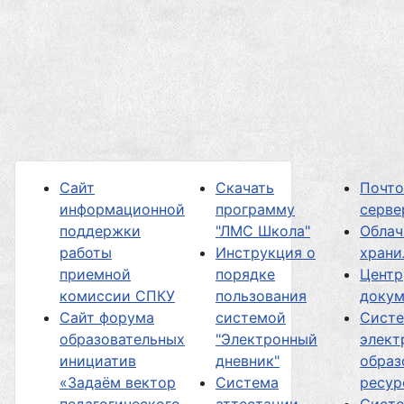
Сайт
Скачать
Почт
информационной
программу
серве
поддержки
"ЛМС Школа"
Облач
работы
Инструкция о
хран
приемной
порядке
Центр
комиссии СПКУ
пользования
докум
Сайт форума
системой
Сист
образовательных
"Электронный
элект
инициатив
дневник"
образ
«Задаём вектор
Система
ресур