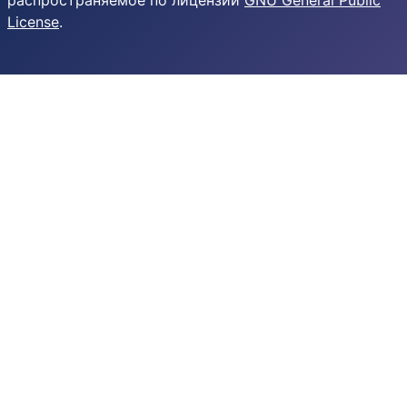
распространяемое по лицензии
GNU General Public
License
.