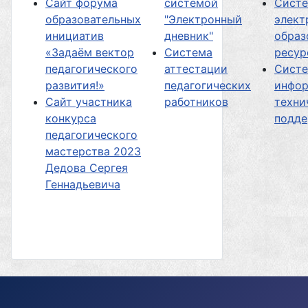
Сайт форума
системой
Сист
образовательных
"Электронный
элект
инициатив
дневник"
образ
«Задаём вектор
Система
ресур
педагогического
аттестации
Сист
развития!»
педагогических
инфор
Сайт участника
работников
техни
конкурса
подд
педагогического
мастерства 2023
Дедова Сергея
Геннадьевича