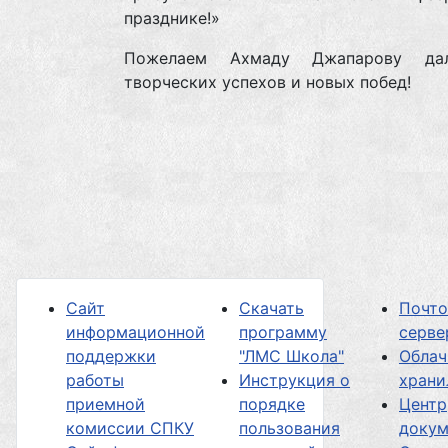
празднике!»
Пожелаем Ахмаду Джапарову дал
творческих успехов и новых побед!
Сайт
Скачать
Почт
информационной
программу
серве
поддержки
"ЛМС Школа"
Облач
работы
Инструкция о
хран
приемной
порядке
Центр
комиссии СПКУ
пользования
докум