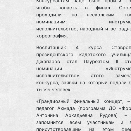
Конкурсантам надо было пройти тр
чтобы попасть в финал. Сорев
проходили по нескольким тво
номинациям: инструмент
исполнительство, народный и эстрадн
хореография.
Воспитанник 4 курса Ставропо
президентского кадетского учили
Джапаров стал Лауреатом II ст
номинации «Инструмент
исполнительство» этого замечат
конкурса, заявки на который подали 
тысяч человек.
«Грандиозный финальный концерт, –
педагог Ахмада (программа ДО «Фор
Антонина Аркадьевна Рудова) – 
запомнится всем участникам и з
присутствовавшим на этом феер