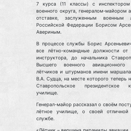
7 курса (11 классы) с инспекторо
военного округа, генералом-майором 
отставке, заслуженным военным 
Российской Федерации Борисом Арсе
Авериным.
В процессе службы Борис Арсеньеви
все лётно-командные должности от 
инструктора, до начальника Ставроп
Высшего военного авиационного 
лётчиков и штурманов имени маршала
В.А. Судца, на месте которого теперь 
Ставропольское президентское к
училище.
Генерал-майор рассказал о своём пост
лётное училище, о своей отличной
службе.
«Лётчик – вершина пирамиды авиации, 