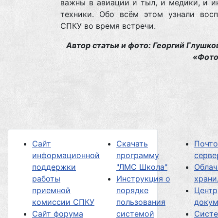
важны в авиации и тыл, и медики, и 
техники. Обо всём этом узнали восп
СПКУ во время встречи.
Автор статьи и фото: Георгий Глушко
«Фото
Сайт
Скачать
Почт
информационной
программу
серве
поддержки
"ЛМС Школа"
Облач
работы
Инструкция о
хран
приемной
порядке
Центр
комиссии СПКУ
пользования
докум
Сайт форума
системой
Сист