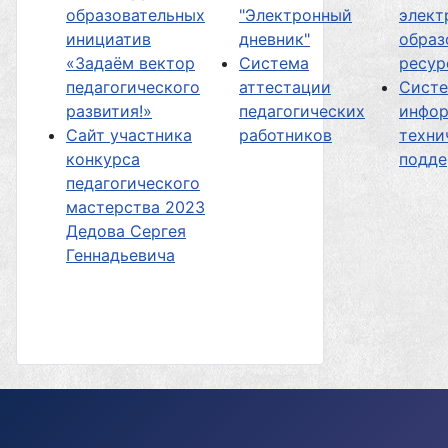
образовательных
"Электронный
элект
инициатив
дневник"
образ
«Задаём вектор
Система
ресур
педагогического
аттестации
Сист
развития!»
педагогических
инфор
Сайт участника
работников
техни
конкурса
подд
педагогического
мастерства 2023
Дедова Сергея
Геннадьевича