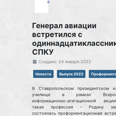
а
Генерал авиации
встретился с
одиннадцатиклассни
СПКУ
Создано: 24 января 2023
Новости
Выпуск 2023
Профориент
В Ставропольском президентском к
училище в рамках Всеросс
информационно-агитационной акц
такая профессия – Родину защ
состоялась профориентационная встре