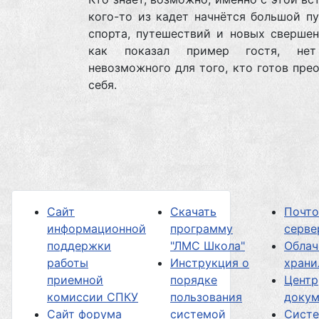
кого-то из кадет начнётся большой п
спорта, путешествий и новых свершен
как показал пример гостя, нет
невозможного для того, кто готов пре
себя.
Сайт
Скачать
Почт
информационной
программу
серве
поддержки
"ЛМС Школа"
Облач
работы
Инструкция о
хран
приемной
порядке
Центр
комиссии СПКУ
пользования
докум
Сайт форума
системой
Сист