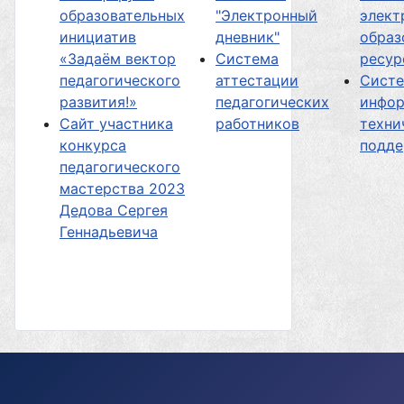
образовательных
"Электронный
элект
инициатив
дневник"
образ
«Задаём вектор
Система
ресур
педагогического
аттестации
Сист
развития!»
педагогических
инфор
Сайт участника
работников
техни
конкурса
подд
педагогического
мастерства 2023
Дедова Сергея
Геннадьевича