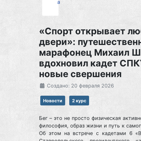
а
«Спорт открывает л
двери»: путешествен
марафонец Михаил Ш
вдохновил кадет СПК
новые свершения
Создано: 20 февраля 2026
Новости
2 курс
Бег – это не просто физическая активн
философия, образ жизни и путь к само
Об этом на встрече с кадетами 6 «В
Ставропольского президентского ка