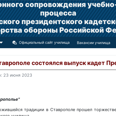
нного сопровождения учебно
процесса
ского президентского кадетск
рства обороны Российской Ф
Официальный сайт училища
Вакансии училища
таврополе состоялся выпуск кадет П
: 23 июня 2023
врополье"
ожившейся традиции в Ставрополе прошел торжестве
ского училища.