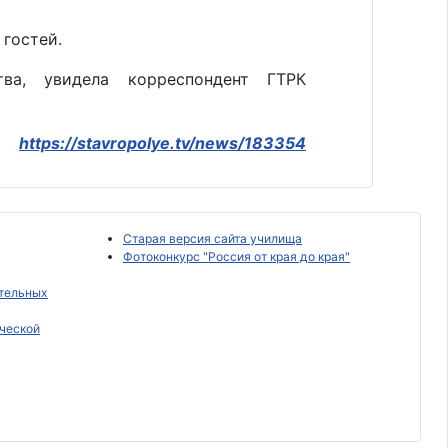
 гостей.
ва, увидела корреспондент ГТРК
https://stavropolye.tv/news/183354
Старая версия сайта училища
Фотоконкурс "Россия от края до края"
ательных
ческой