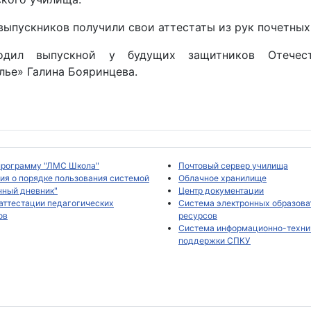
выпускников получили свои аттестаты из рук почетных
одил выпускной у будущих защитников Отечест
лье» Галина Бояринцева.
программу "ЛМС Школа"
Почтовый сервер училища
ия о порядке пользования системой
Облачное хранилище
нный дневник"
Центр документации
аттестации педагогических
Система электронных образов
ов
ресурсов
Система информационно-техни
поддержки СПКУ