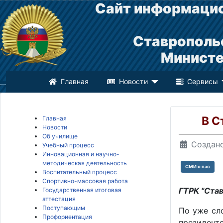
Сайт информацио
Ставрополь
Министе
Главная
Новости
Сервисы
В С
Главная
Новости
Об училище
Создано
Учебный процесс
Инновационная и научно-
методическая деятельность
СМИ о нас
Воспитательный процесс
Спортивно-массовая работа
ГТРК "Ста
Государственная итоговая
аттестация
Поступающим
По уже сл
Профориентация
президент