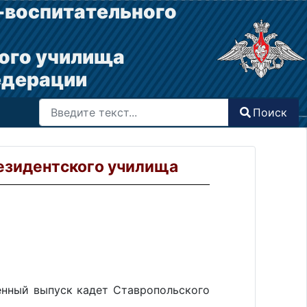
-воспитательного
ого училища
едерации
Поиск
Поиск
Type 2 or more characters for results.
резидентского училища
нный выпуск кадет Ставропольского