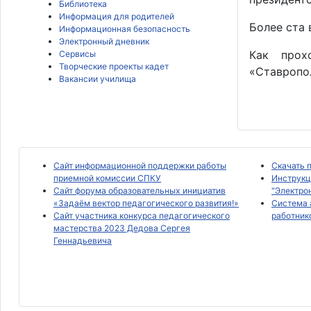
Библиотека
Информация для родителей
Более ста 
Информационная безопасность
Электронный дневник
Как прох
Сервисы
Творческие проекты кадет
«Ставропо
Вакансии училища
Сайт информационной поддержки работы
Скачать 
приемной комиссии СПКУ
Инструкц
Сайт форума образовательных инициатив
"Электро
«Задаём вектор педагогического развития!»
Система 
Сайт участника конкурса педагогического
работник
мастерства 2023 Дедова Сергея
Геннадьевича