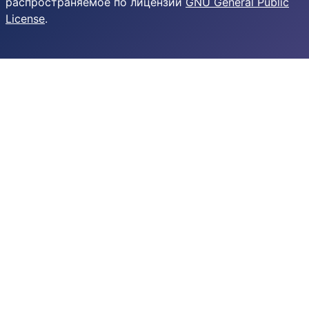
распространяемое по лицензии
GNU General Public
License
.