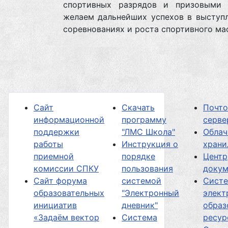
спортивных разрядов и призовыми 
желаем дальнейших успехов в выступл
соревнованиях и роста спортивного ма
Сайт
Скачать
Почт
информационной
программу
серве
поддержки
"ЛМС Школа"
Облач
работы
Инструкция о
хран
приемной
порядке
Центр
комиссии СПКУ
пользования
докум
Сайт форума
системой
Сист
образовательных
"Электронный
элект
инициатив
дневник"
образ
«Задаём вектор
Система
ресур