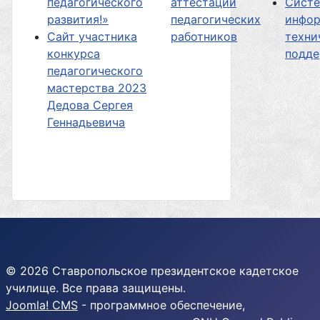
педагогического
аттестации
Сист
развития!»
педагогических
инфор
Сайт участника
работников
техни
конкурса
подд
педагогического
мастерства 2023
Дедова Сергея
Геннадьевича
© 2026 Ставропольское президентское кадетское
училище. Все права защищены.
Joomla! CMS
- программное обеспечение,