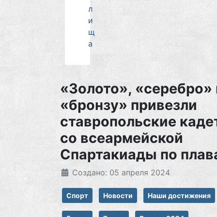
л
и
щ
а
«Золото», «серебро» 
«бронзу» привезли
ставропольские каде
со всеармейской
Спартакиады по пла
Создано: 05 апреля 2024
Спорт
Новости
Наши достижения