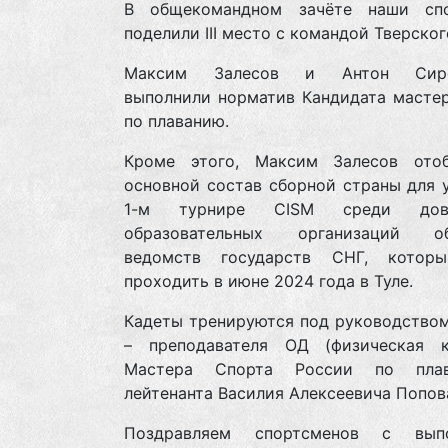
В общекомандном зачёте наши сп
поделили III место c командой Тверско
Максим Залесов и Антон Сиро
выполнили норматив Кандидата мастер
по плаванию.
Кроме этого, Максим Залесов ото
основной состав сборной страны для 
1-м турнире CISM среди дову
образовательных организаций об
ведомств государств СНГ, котор
проходить в июне 2024 года в Туле.
Кадеты тренируются под руководством
– преподавателя ОД (физическая ку
Мастера Спорта России по пла
лейтенанта Василия Алексеевича Попов
Поздравляем спортсменов с выпо