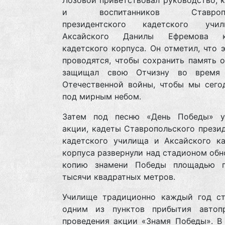
Лозовой приветствовал руководство, 
и воспитанников Ставропол
президентского кадетского уч
Аксайского Данилы Ефремова ка
кадетского корпуса. Он отметил, что 
проводятся, чтобы сохранить память о
защищал свою Отчизну во время 
Отечественной войны, чтобы мы сего
под мирным небом.
Затем под песню «День Победы» у
акции, кадеты Ставропольского прези
кадетского училища и Аксайского ка
корпуса развернули над стадионом об
копию знамени Победы площадью п
тысячи квадратных метров.
Училище традиционно каждый год ст
одним из пунктов прибытия автоп
проведения акции «Знамя Победы». В