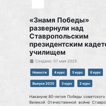
«Знамя Победы»
развернули над
Ставропольским
президентским кадет
училищем
Создано: 07 мая 2025
Новости
4 курс
5 курс
6 курс
Выпуск 2025
3 курс
2 курс
Накануне 80-летия Победы советского
Великой Отечественной войне Ставро