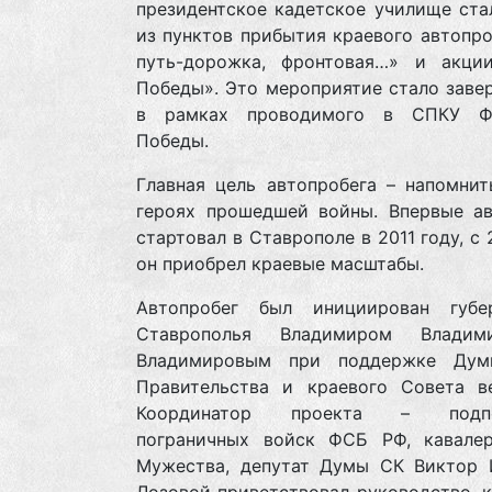
президентское кадетское училище ста
из пунктов прибытия краевого автопро
путь-дорожка, фронтовая…» и акци
Победы». Это мероприятие стало зав
в рамках проводимого в СПКУ Фе
Победы.
Главная цель автопробега – напомнит
героях прошедшей войны. Впервые ав
стартовал в Ставрополе в 2011 году, с 
он приобрел краевые масштабы.
Автопробег был инициирован губе
Ставрополья Владимиром Владими
Владимировым при поддержке Ду
Правительства и краевого Совета ве
Координатор проекта – подпо
пограничных войск ФСБ РФ, кавале
Мужества, депутат Думы СК Виктор 