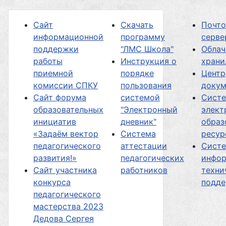
Сайт
Скачать
Почт
информационной
программу
серве
поддержки
"ЛМС Школа"
Облач
работы
Инструкция о
хран
приемной
порядке
Центр
комиссии СПКУ
пользования
докум
Сайт форума
системой
Сист
образовательных
"Электронный
элект
инициатив
дневник"
образ
«Задаём вектор
Система
ресур
педагогического
аттестации
Сист
развития!»
педагогических
инфор
Сайт участника
работников
техни
конкурса
подд
педагогического
мастерства 2023
Дедова Сергея