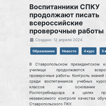
Воспитанники СПКУ
продолжают писать
всероссийские
проверочные работы
Создано: 12 апреля 2024
Образование
Новости
4 курс
5 
В Ставропольском президентском к
училище продолжаются всерос
проверочные работы. Контроль знаний
среди воспитанников учебных курс
классов на основании п
Роспотребнадозра в целях про
независимого контроля качества обу
Ставропольского ПКУ.