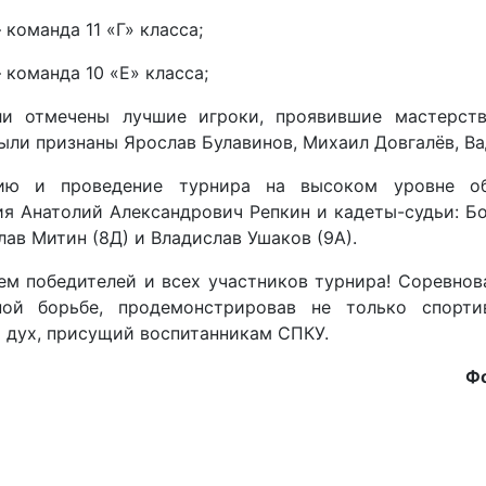
команда 11 «Г» класса;
команда 10 «Е» класса;
и отмечены лучшие игроки, проявившие мастерст
ли признаны Ярослав Булавинов, Михаил Довгалёв, Ва
ию и проведение турнира на высоком уровне обе
я Анатолий Александрович Репкин и кадеты-судьи: Бо
слав Митин (8Д) и Владислав Ушаков (9А).
ем победителей и всех участников турнира! Соревнов
ной борьбе, продемонстрировав не только спорт
 дух, присущий воспитанникам СПКУ.
Фо