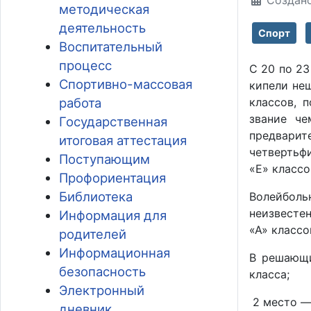
Создано
методическая
деятельность
Спорт
Воспитательный
процесс
С 20 по 23
Спортивно-массовая
кипели не
работа
классов, 
звание че
Государственная
предварит
итоговая аттестация
четвертьф
Поступающим
«Е» классов
Профориентация
Библиотека
Волейболь
неизвестен
Информация для
«А» классо
родителей
Информационная
В решающи
безопасность
класса;
Электронный
2 место — 
дневник