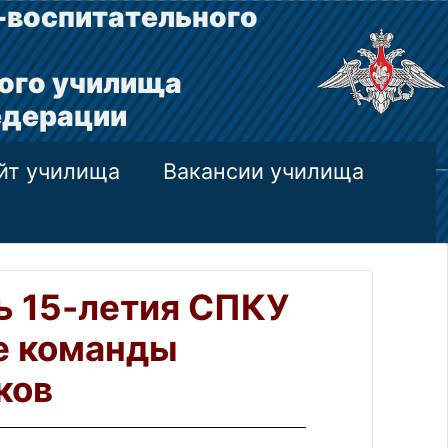
-воспитательного
ого училища
едерации
йт училища
Вакансии училища
ь 15-летия СПКУ
е команды
ков