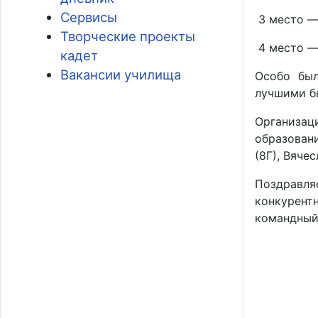
Сервисы
3 место — 
Творческие проекты
4 место — 
кадет
Вакансии училища
Особо был
лучшими бы
Организац
образовани
(8Г), Вяче
Поздравля
конкурент
командный