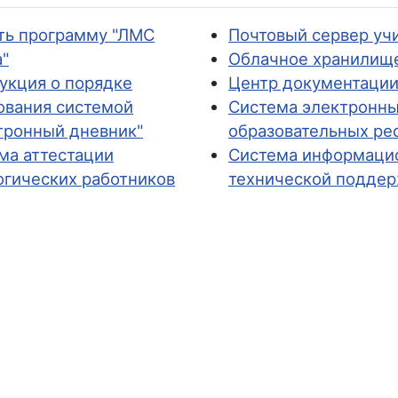
ть программу "ЛМС
Почтовый сервер уч
"
Облачное хранилищ
укция о порядке
Центр документаци
ования системой
Система электронн
тронный дневник"
образовательных ре
ма аттестации
Система информаци
огических работников
технической подде