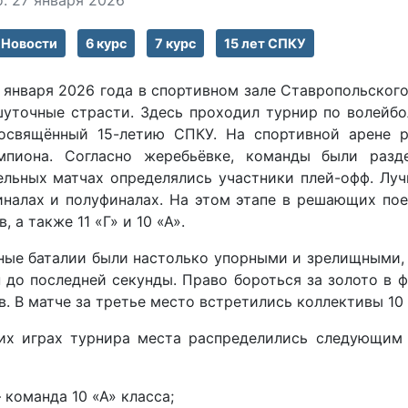
: 27 января 2026
Новости
6 курс
7 курс
15 лет СПКУ
 января 2026 года в спортивном зале Ставропольског
шуточные страсти. Здесь проходил турнир по волейбо
посвящённый 15-летию СПКУ. На спортивной арене р
мпиона. Согласно жеребьёвке, команды были разд
ельных матчах определялись участники плей-офф. Лу
иналах и полуфиналах. На этом этапе в решающих пое
, а также 11 «Г» и 10 «А».
ные баталии были настолько упорными и зрелищными, 
 до последней секунды. Право бороться за золото в ф
в. В матче за третье место встретились коллективы 10 «
х играх турнира места распределились следующим 
команда 10 «А» класса;