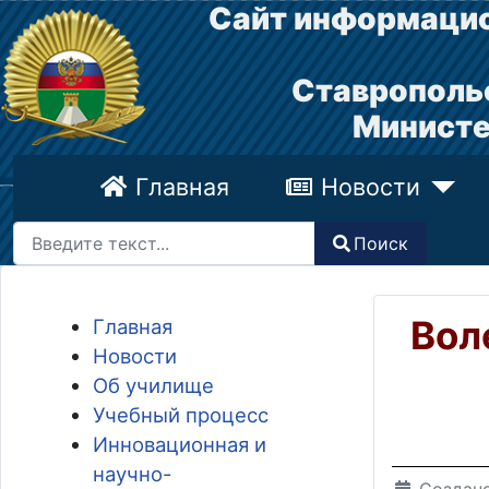
Сайт информацио
Ставрополь
Министе
Главная
Новости
Поиск
Поиск
Type 2 or more characters for results.
Вол
Главная
Новости
Об училище
Учебный процесс
Инновационная и
научно-