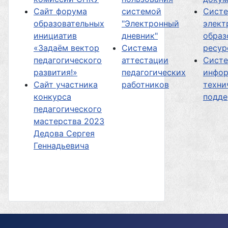
Сайт форума
системой
Сист
образовательных
"Электронный
элект
инициатив
дневник"
образ
«Задаём вектор
Система
ресур
педагогического
аттестации
Сист
развития!»
педагогических
инфор
Сайт участника
работников
техни
конкурса
подд
педагогического
мастерства 2023
Дедова Сергея
Геннадьевича