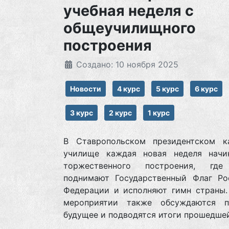
учебная неделя с
общеучилищного
построения
Создано: 10 ноября 2025
Новости
4 курс
5 курс
6 курс
3 курс
2 курс
1 курс
В Ставропольском президентском к
училище каждая новая неделя начи
торжественного построения, где
поднимают Государственный Флаг Ро
Федерации и исполняют гимн страны.
мероприятии также обсуждаются 
будущее и подводятся итоги прошедшей