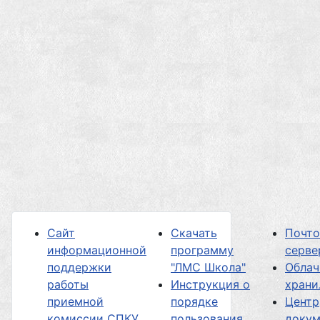
Сайт
Скачать
Почт
информационной
программу
серве
поддержки
"ЛМС Школа"
Облач
работы
Инструкция о
хран
приемной
порядке
Центр
комиссии СПКУ
пользования
докум