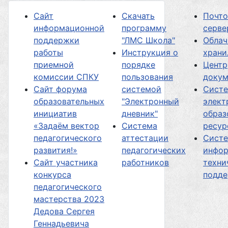
Сайт
Скачать
Почт
информационной
программу
серве
поддержки
"ЛМС Школа"
Облач
работы
Инструкция о
хран
приемной
порядке
Центр
комиссии СПКУ
пользования
докум
Сайт форума
системой
Сист
образовательных
"Электронный
элект
инициатив
дневник"
образ
«Задаём вектор
Система
ресур
педагогического
аттестации
Сист
развития!»
педагогических
инфор
Сайт участника
работников
техни
конкурса
подд
педагогического
мастерства 2023
Дедова Сергея
Геннадьевича