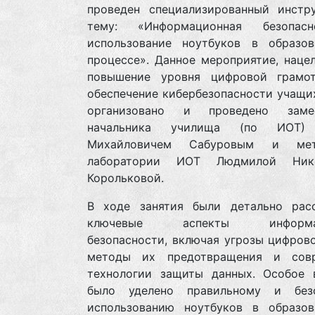
проведен специализированный инстр
тему: «Информационная безопас
использование ноутбуков в образов
процессе». Данное мероприятие, наце
повышение уровня цифровой грамо
обеспечение кибербезопасности учащи
организовано и проведено замес
начальника училища (по ИОТ)
Михайловичем Сабуровым и мет
лаборатории ИОТ Людмилой Нико
Корольковой.
В ходе занятия были детально рас
ключевые аспекты информац
безопасности, включая угрозы цифров
методы их предотвращения и сов
технологии защиты данных. Особое 
было уделено правильному и без
использованию ноутбуков в образов