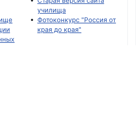
Старая версия сайта
училища
лище
Фотоконкурс "Россия от
ции
края до края"
нных
держки