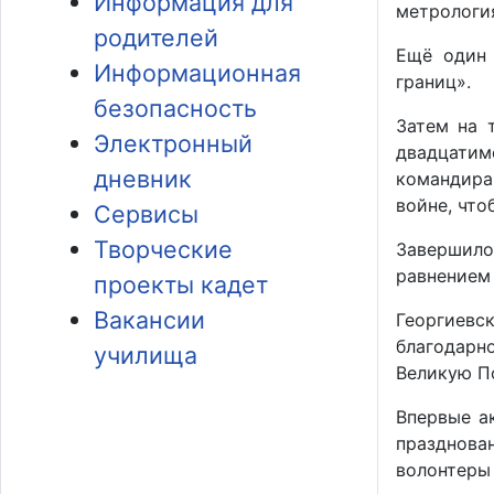
Информация для
метрологи
родителей
Ещё один 
Информационная
границ».
безопасность
Затем на 
Электронный
двадцатим
дневник
командира
войне, что
Сервисы
Творческие
Завершило
равнением 
проекты кадет
Вакансии
Георгиевс
благодарн
училища
Великую П
Впервые а
празднова
волонтеры 