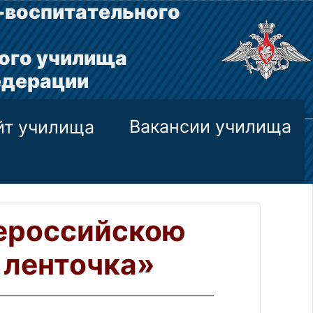
-воспитательного
ого училища
едерации
Вакансии училища
йт училища
ероссийскою
 ленточка»