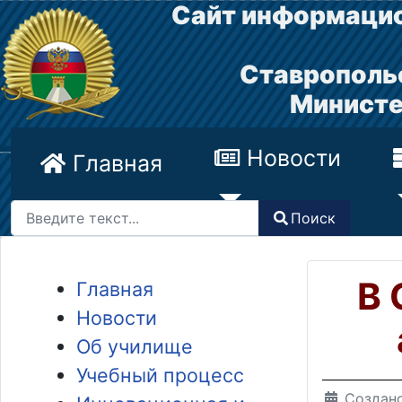
Сайт информацио
Ставрополь
Министе
Новости
Главная
Поиск
Поиск
Type 2 or more characters for results.
В 
Главная
Новости
Об училище
Учебный процесс
Создано