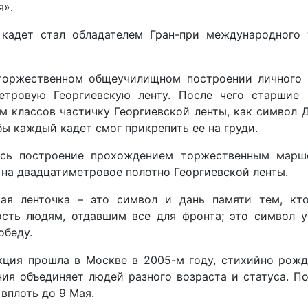
я».
кадет стал обладателем Гран-при международного 
торжественном общеучилищном построении личного 
етровую Георгиевскую ленту. После чего старшие 
м классов частичку Георгиевской ленты, как символ 
бы каждый кадет смог прикрепить ее на груди.
сь построение прохождением торжественным марш
на двадцатиметровое полотно Георгиевской ленты.
кая ленточка – это символ и дань памяти тем, кт
ость людям, отдавшим все для фронта; это символ 
обеду.
кция прошла в Москве в 2005-м году, стихийно рожде
ния объединяет людей разного возраста и статуса. П
вплоть до 9 Мая.