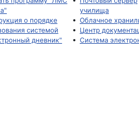
ать программу "ЛМС
Почтовый сервер
а"
училища
рукция о порядке
Облачное храни
зования системой
Центр документа
ктронный дневник"
Система электро
ема аттестации
образовательных
гогических
ресурсов
тников
Система
информационно-
технической под
СПКУ