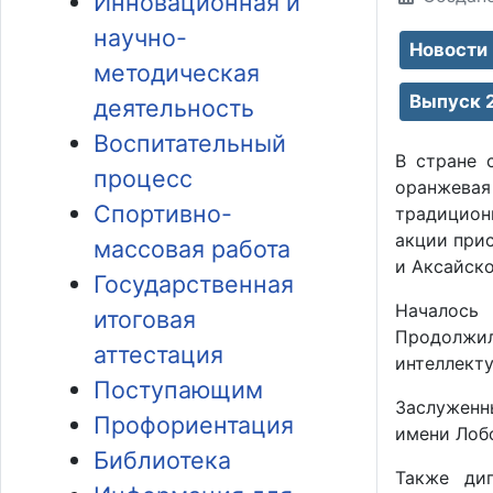
Инновационная и
научно-
Новости
методическая
Выпуск 
деятельность
Воспитательный
В стране 
процесс
оранжевая
Спортивно-
традицион
акции при
массовая работа
и Аксайско
Государственная
Началось 
итоговая
Продолжил
аттестация
интеллекту
Поступающим
Заслуженн
Профориентация
имени Лоб
Библиотека
Также ди