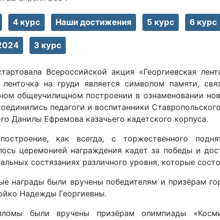
4 курс
Наши достижения
5 курс
6 курс
2024
3 курс
стартовала Всероссийской акция «Георгиевская лен
 ленточка на груди является символом памяти, свя
ном общеучилищном построении в ознаменовании нов
соединились педагоги и воспитанники Ставропольског
го Данилы Ефремова казачьего кадетского корпуса.
построение, как всегда, с торжественного подн
ось церемонией награждения кадет за победы и дос
альных состязаниях различного уровня, которые состо
ые награды были вручены победителям и призёрам гор
ойко Надежды Георгиевны.
пломы были вручены призёрам олимпиады «Косми