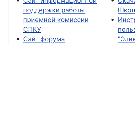
Сайт информационной
Скач
поддержки работы
Школ
приемной комиссии
Инст
СПКУ
поль
Сайт форума
"Эле
образовательных
Сист
инициатив «Задаём
педа
вектор педагогического
рабо
развития!»
Сайт участника конкурса
педагогического
мастерства 2023 Дедова
Сергея Геннадьевича