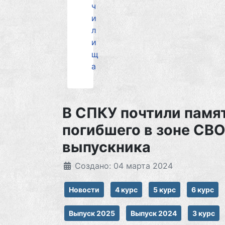
ч
и
л
и
щ
а
В СПКУ почтили памя
погибшего в зоне СВО
выпускника
Создано: 04 марта 2024
Новости
4 курс
5 курс
6 курс
Выпуск 2025
Выпуск 2024
3 курс