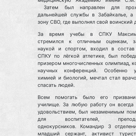
медицинскую Академию имени С.М.
Затем был направлен для прох
дальнейшей службы в Забайкалье, а 
зону СВО, где выполнял свой воинский 
За время учебы в СПКУ Максим
стремился к отличным оценкам, з
наукой и спортом, входил в состав
СПКУ по лёгкой атлетике, был побед
призером многочисленных олимпиад, к
научных конференций. Особенно у
химией и биологий, мечтал стал врач
спасать людей.
Всем помогать было его призван
училище. За любую работу он всегда 
удовольствием, был незаменимым по
для воспитателей, преподав
однокурсников. Командир 3 отделени
младший сержант, активист турист