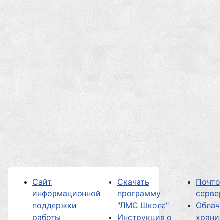
Сайт
Скачать
Почт
информационной
программу
серве
поддержки
"ЛМС Школа"
Облач
работы
Инструкция о
хран