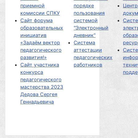
приемной
порядке
Центр
комиссии СПКУ
пользования
докум
Сайт форума
системой
Сист
образовательных
"Электронный
элект
инициатив
дневник"
образ
«Задаём вектор
Система
ресур
педагогического
аттестации
Сист
развития!»
педагогических
инфор
Сайт участника
работников
техни
конкурса
подд
педагогического
мастерства 2023
Дедова Сергея
Геннадьевича