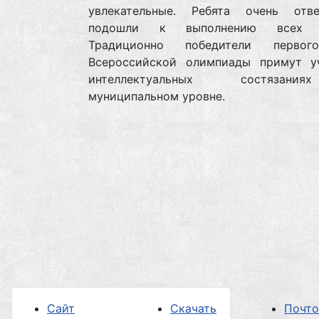
увлекательные. Ребята очень отве
подошли к выполнению всех з
Традиционно победители первог
Всероссийской олимпиады примут у
интеллектуальных состязан
муниципальном уровне.
Сайт
Скачать
Почт