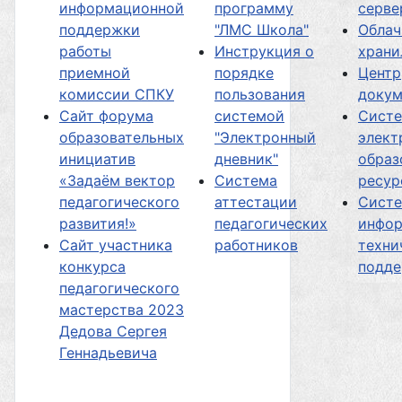
информационной
программу
серве
поддержки
"ЛМС Школа"
Облач
работы
Инструкция о
хран
приемной
порядке
Центр
комиссии СПКУ
пользования
докум
Сайт форума
системой
Сист
образовательных
"Электронный
элект
инициатив
дневник"
образ
«Задаём вектор
Система
ресур
педагогического
аттестации
Сист
развития!»
педагогических
инфор
Сайт участника
работников
техни
конкурса
подд
педагогического
мастерства 2023
Дедова Сергея
Геннадьевича