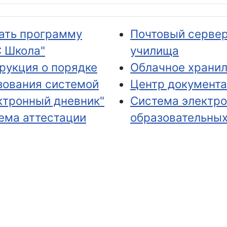
ать программу
Почтовый серве
 Школа"
училища
рукция о порядке
Облачное храни
зования системой
Центр документ
ктронный дневник"
Система электр
ема аттестации
образовательны
гогических
ресурсов
тников
Система
информационно-
технической по
СПКУ