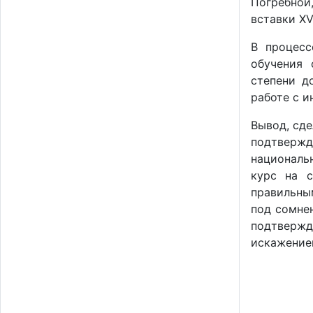
Погребной
вставки XV
В процесс
обучения 
степени д
работе с 
Вывод, сд
подтверж
националь
курс на 
правильны
под сомне
подтверж
искажение