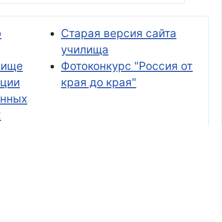
р
Старая версия сайта
училища
лище
Фотоконкурс "Россия от
ации
края до края"
онных
х
ддержки