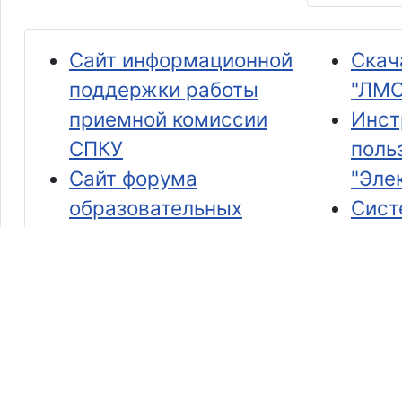
Сайт информационной
Скач
поддержки работы
"ЛМС
приемной комиссии
Инст
СПКУ
поль
Сайт форума
"Эле
образовательных
Сист
инициатив «Задаём
педа
вектор педагогического
рабо
развития!»
Сайт участника конкурса
педагогического
мастерства 2023