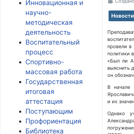
Создано
Инновационная и
научно-
Новости
методическая
деятельность
Преподава
воспитате
Воспитательный
провели в
процесс
политики в
Спортивно-
«Был ли А
выяснить 
массовая работа
он обознач
Государственная
В начале 
итоговая
Ярославича
аттестация
и их значе
Поступающим
Однако у
Профориентация
Александр
погружени
Библиотека