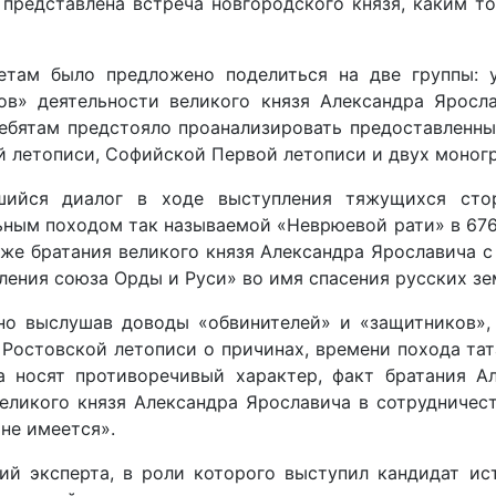
е представлена встреча новгородского князя, каким т
етам было предложено поделиться на две группы: 
ов» деятельности великого князя Александра Яросл
Ребятам предстояло проанализировать предоставленны
 летописи, Софийской Первой летописи и двух моногр
шийся диалог в ходе выступления тяжущихся стор
ным походом так называемой «Неврюевой рати» в 6760
акже братания великого князя Александра Ярославича
ения союза Орды и Руси» во имя спасения русских зе
но выслушав доводы «обвинителей» и «защитников»,
Ростовской летописи о причинах, времени похода тат
а носят противоречивый характер, факт братания А
великого князя Александра Ярославича в сотрудничес
 не имеется».
ий эксперта, в роли которого выступил кандидат и