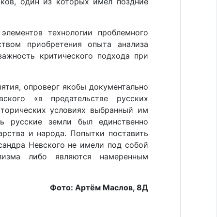
ков, один из которых имел поздние
элементов технологии проблемного
ством приобретения опыта анализа
важность критического подхода при
иятия, опроверг якобы документально
вского «в предательстве русских
исторических условиях выбранный им
ь русские земли был единственно
арства и народа. Попытки поставить
сандра Невского не имели под собой
лизма либо являются намеренным
Фото: Артём Маслов, 8Д