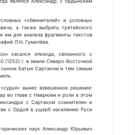
огда являлся Александр, с ордынским
условных «обвинителей» и условных
авича, а также выбрать третейского
е им для анализа фрагменты текстов
афий Л.Н. Гумилёва.
он касался эпизода, связанного с
 (1252) г. в земли Северо-Восточной
 с сыном Батыя Сартаком и тем самым
мель.
 «судья» вынес взвешенное решение:
ар во главе с Неврюем и роли в этом
лександра с Сартаком сомнителен и
тве с Ордой в ущерб населению Руси
сторических наук Александр Юрьевич