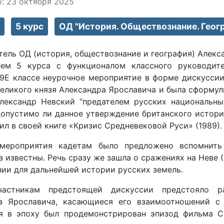
: 23 октября 2025
5 курс
ОД "История. Обществознание. Геог
тель ОД (история, обществознание и география) Алек
лем 5 курса с функционалом классного руководит
 9Е классе неурочное мероприятие в форме дискуссии
еликого князя Александра Ярославича и была сформул
лександр Невский “предателем русских национальны
допустимо ли данное утверждение британского истори
ил в своей книге «Кризис Средневековой Руси» (1989).
мероприятия кадетам было предложено вспомнить
 известны. Речь сразу же зашла о сражениях на Неве (1
нии для дальнейшей истории русских земель.
частникам предстоящей дискуссии предстояло р
а Ярославича, касающиеся его взаимоотношений с 
я в эпоху был продемонстрирован эпизод фильма С