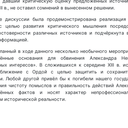
, давший критическую оценку предложенных источни
II в., не оставил сомнений в вынесенном решении.
е дискуссии была продемонстрирована реализация 
с целью развития критического мышления посред
остоверности различных источников и подчёркнута 
информацией.
еланный в ходе данного несколько необычного меропр
дённые основания для обвинения Александра Не
ных интересов». В сложившихся к середине XIII в. 
сближение с Ордой с целью защитить и сохранит
м. Любой другой привёл бы к погибели нашего госуд
ния чистоту помыслов и правильность действий Алек
дённых фактов и носят характер непрофессиона
м исторической реальности.