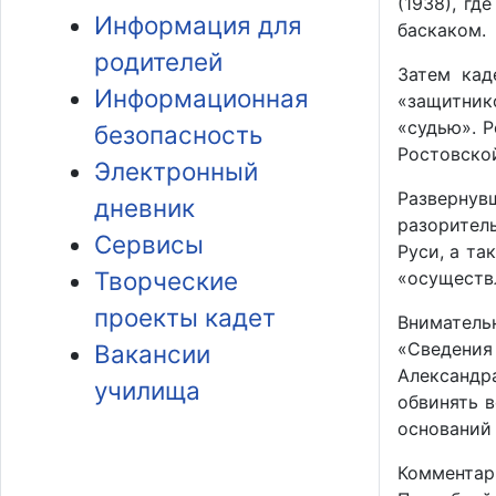
(1938), гд
Информация для
баскаком.
родителей
Затем кад
Информационная
«защитник
«судью». 
безопасность
Ростовской
Электронный
Развернув
дневник
разоритель
Сервисы
Руси, а т
Творческие
«осуществл
проекты кадет
Вниматель
«Сведения 
Вакансии
Александр
училища
обвинять 
оснований
Комментар