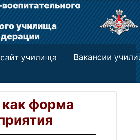
-воспитательного
ого училища
едерации
Вакансии учил
сайт училища
 как форма
приятия