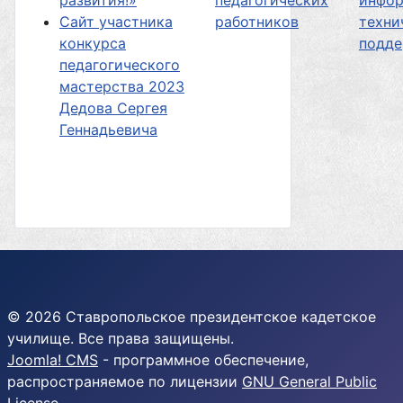
развития!»
педагогических
инфор
Сайт участника
работников
техни
конкурса
подд
педагогического
мастерства 2023
Дедова Сергея
Геннадьевича
© 2026 Ставропольское президентское кадетское
училище. Все права защищены.
Joomla! CMS
- программное обеспечение,
распространяемое по лицензии
GNU General Public