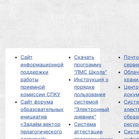
Сайт
Скачать
Почт
информационной
программу
серве
поддержки
"ЛМС Школа"
Облач
работы
Инструкция о
хран
приемной
порядке
Центр
комиссии СПКУ
пользования
докум
Сайт форума
системой
Сист
образовательных
"Электронный
элект
инициатив
дневник"
образ
«Задаём вектор
Система
ресур
педагогического
аттестации
Сист