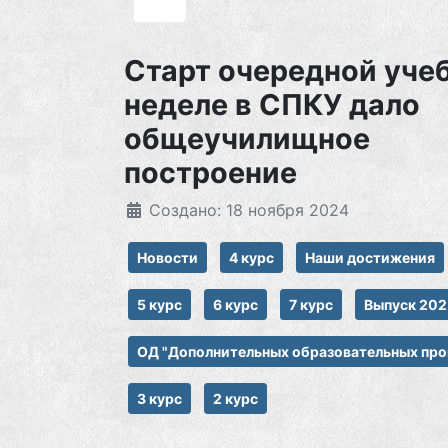
Старт очередной уче
неделе в СПКУ дало
общеучилищное
построение
Создано: 18 ноября 2024
Новости
4 курс
Наши достижения
5 курс
6 курс
7 курс
Выпуск 202
ОД "Дополнительных образовательных пр
3 курс
2 курс