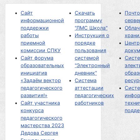
Сайт
Скачать
Почт
информационной
программу
серве
поддержки
"ЛМС Школа"
Облач
работы
Инструкция о
хран
приемной
порядке
Центр
комиссии СПКУ
пользования
докум
Сайт форума
системой
Сист
образовательных
"Электронный
элект
инициатив
дневник"
образ
«Задаём вектор
Система
ресур
педагогического
аттестации
Сист
развития!»
педагогических
инфор
Сайт участника
работников
техни
конкурса
подд
педагогического
мастерства 2023
Дедова Сергея