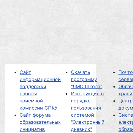
Сайт
Скачать
Почт
информационной
программу
серве
поддержки
"ЛМС Школа"
Облач
работы
Инструкция о
хран
приемной
порядке
Центр
комиссии СПКУ
пользования
докум
Сайт форума
системой
Сист
образовательных
"Электронный
элект
инициатив
дневник"
образ