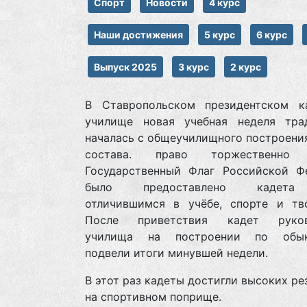
Спорт
Новости
4 курс
Наши достижения
5 курс
6 курс
Выпуск 2025
3 курс
2 курс
В Ставропольском президентском к
училище новая учебная неделя тра
началась с общеучилищного построени
состава. право торжественно 
Государственный Флаг Российской Ф
было предоставлено кадета
отличившимся в учёбе, спорте и тво
После приветствия кадет руков
училища на построении по обык
подвели итоги минувшей недели.
В этот раз кадеты достигли высоких ре
на спортивном поприще.