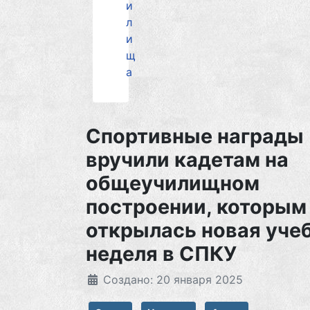
и
л
и
щ
а
Спортивные награды
вручили кадетам на
общеучилищном
построении, которым
открылась новая уче
неделя в СПКУ
Создано: 20 января 2025