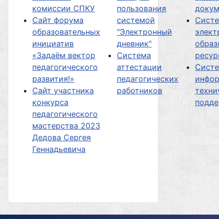
комиссии СПКУ
пользования
докум
Сайт форума
системой
Сист
образовательных
"Электронный
элект
инициатив
дневник"
образ
«Задаём вектор
Система
ресур
педагогического
аттестации
Сист
развития!»
педагогических
инфор
Сайт участника
работников
техни
конкурса
подд
педагогического
мастерства 2023
Дедова Сергея
Геннадьевича