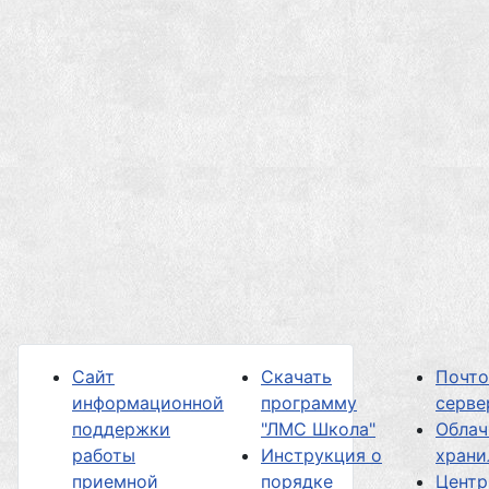
Сайт
Скачать
Почт
информационной
программу
серве
поддержки
"ЛМС Школа"
Облач
работы
Инструкция о
хран
приемной
порядке
Центр