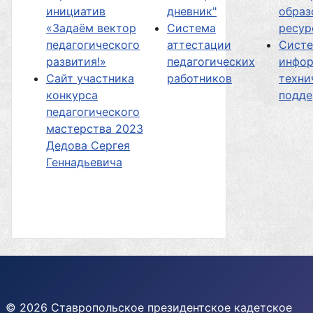
инициатив
дневник"
образ
«Задаём вектор
Система
ресур
педагогического
аттестации
Сист
развития!»
педагогических
инфор
Сайт участника
работников
техни
конкурса
подд
педагогического
мастерства 2023
Дедова Сергея
Геннадьевича
© 2026 Ставропольское президентское кадетское