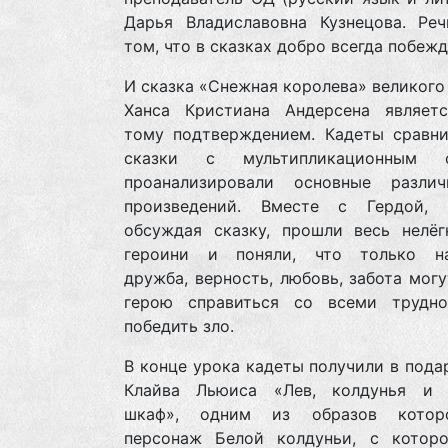
Дарья Владиславовна Кузнецова. Ре
том, что в сказках добро всегда побежд
И сказка «Снежная королева» великого
Ханса Кристиана Андерсена являет
тому подтверждением. Кадеты сравни
сказки с мультипликационным ф
проанализировали основные разли
произведений. Вместе с Гердой,
обсуждая сказку, прошли весь нелёг
героини и поняли, что только н
дружба, верность, любовь, забота мог
герою справиться со всеми трудн
победить зло.
В конце урока кадеты получили в пода
Клайва Льюиса «Лев, колдунья и 
шкаф», одним из образов котор
персонаж Белой колдуньи, с которо