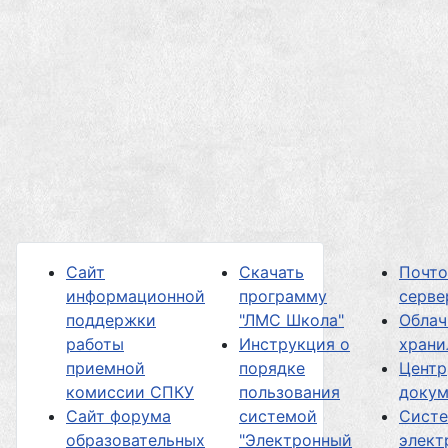
Сайт
Скачать
Почт
информационной
программу
серве
поддержки
"ЛМС Школа"
Облач
работы
Инструкция о
хран
приемной
порядке
Центр
комиссии СПКУ
пользования
докум
Сайт форума
системой
Сист
образовательных
"Электронный
элект