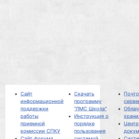
Сайт
Скачать
Почт
информационной
программу
серве
поддержки
"ЛМС Школа"
Облач
работы
Инструкция о
хран
приемной
порядке
Центр
комиссии СПКУ
пользования
докум
Сайт форума
системой
Сист