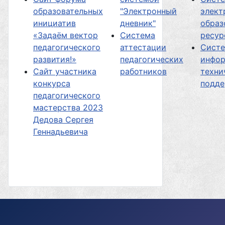
образовательных
"Электронный
элект
инициатив
дневник"
образ
«Задаём вектор
Система
ресур
педагогического
аттестации
Сист
развития!»
педагогических
инфор
Сайт участника
работников
техни
конкурса
подд
педагогического
мастерства 2023
Дедова Сергея
Геннадьевича