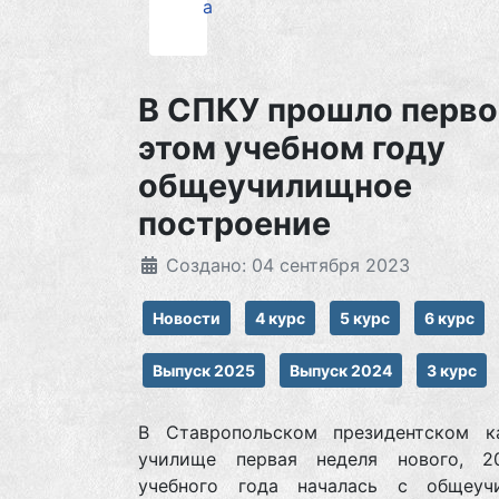
а
В СПКУ прошло перво
этом учебном году
общеучилищное
построение
Создано: 04 сентября 2023
Новости
4 курс
5 курс
6 курс
Выпуск 2025
Выпуск 2024
3 курс
В Ставропольском президентском к
училище первая неделя нового, 20
учебного года началась с общеуч