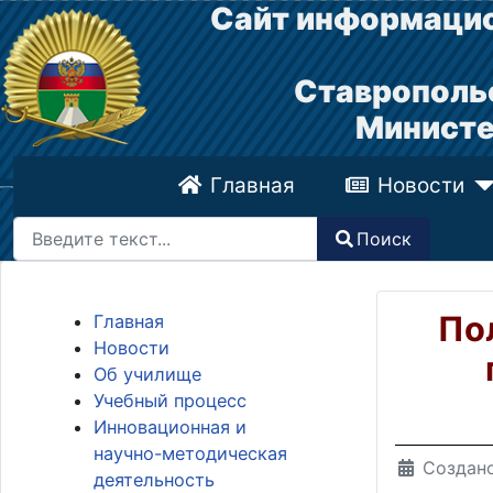
Сайт информацио
Ставрополь
Министе
Главная
Новости
Поиск
Поиск
Type 2 or more characters for results.
По
Главная
Новости
Об училище
Учебный процесс
Инновационная и
научно-методическая
Создано
деятельность