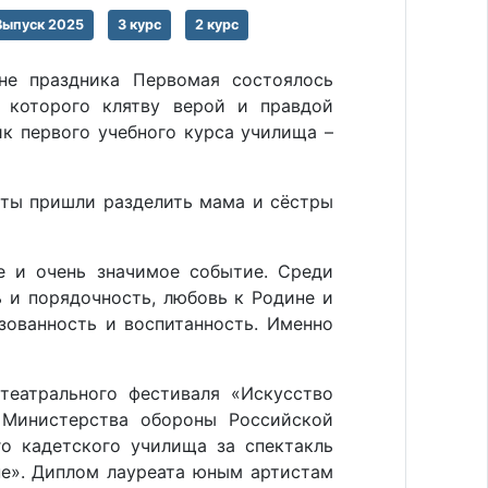
Выпуск 2025
3 курс
2 курс
не праздника Первомая состоялось
 которого клятву верой и правдой
к первого учебного курса училища –
еты пришли разделить мама и сёстры
е и очень значимое событие. Среди
ь и порядочность, любовь к Родине и
зованность и воспитанность. Именно
театрального фестиваля «Искусство
 Министерства обороны Российской
го кадетского училища за спектакль
не». Диплом лауреата юным артистам