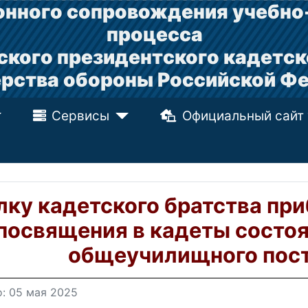
нного сопровождения учебно
процесса
ского президентского кадетск
рства обороны Российской Ф
Сервисы
Официальный сайт
лку кадетского братства пр
посвящения в кадеты состоя
общеучилищного пос
: 05 мая 2025