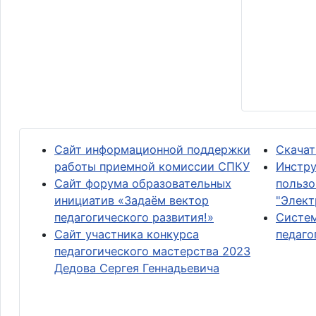
Сайт информационной поддержки
Скачат
работы приемной комиссии СПКУ
Инстру
Сайт форума образовательных
пользо
инициатив «Задаём вектор
"Элект
педагогического развития!»
Систем
Сайт участника конкурса
педаго
педагогического мастерства 2023
Дедова Сергея Геннадьевича