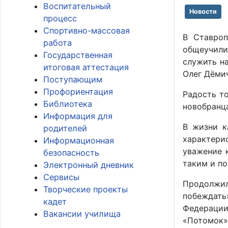
Воспитательный
Новости
процесс
Спортивно-массовая
В Ставроп
работа
общеучили
Государственная
служить н
итоговая аттестация
Олег Дёмич
Поступающим
Профориентация
Радость т
Библиотека
новобранца
Информация для
В жизни к
родителей
характери
Информационная
уважение 
безопасность
таким и п
Электронный дневник
Сервисы
Продолжил
Творческие проекты
побеждать
кадет
Федерации
Вакансии училища
«Потомок»