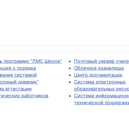
ь программу "ЛМС Школа"
Почтовый сервер учил
кция о порядке
Облачное хранилище
вания системой
Центр документации
ронный дневник"
Система электронных
а аттестации
образовательных ресу
гических работников
Система информацион
технической поддержк