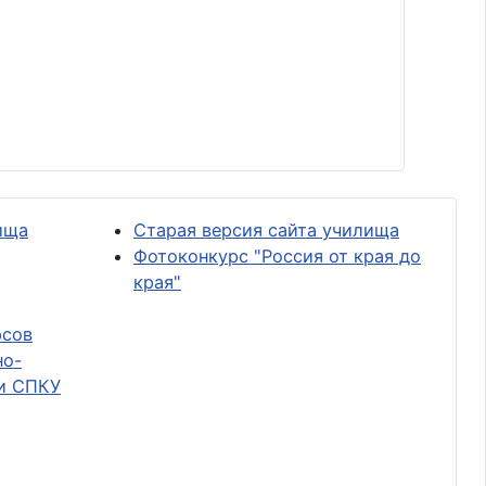
ища
Старая версия сайта училища
Фотоконкурс "Россия от края до
края"
рсов
но-
и СПКУ