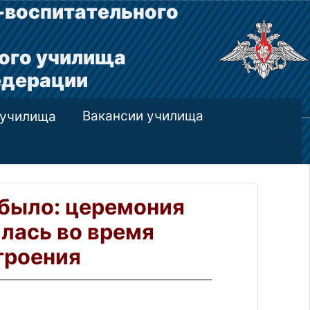
-воспитательного
ого училища
едерации
Вакансии училища
 училища
ибыло: церемония
лась во время
троения