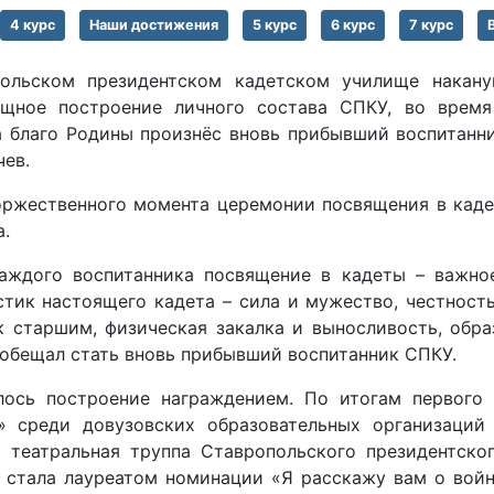
4 курс
Наши достижения
5 курс
6 курс
7 курс
ольском президентском кадетском училище накану
щное построение личного состава СПКУ, во время
а благо Родины произнёс вновь прибывший воспитанни
ев.
оржественного момента церемонии посвящения в кад
.
аждого воспитанника посвящение в кадеты – важно
стик настоящего кадета – сила и мужество, честност
к старшим, физическая закалка и выносливость, обра
ообещал стать вновь прибывший воспитанник СПКУ.
ось построение награждением. По итогам первого 
» среди довузовских образовательных организаций
 театральная труппа Ставропольского президентско
 стала лауреатом номинации «Я расскажу вам о вой