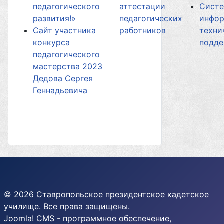
педагогического
аттестации
Сист
развития!»
педагогических
инфор
Сайт участника
работников
техни
конкурса
подд
педагогического
мастерства 2023
Дедова Сергея
Геннадьевича
© 2026 Ставропольское президентское кадетское
училище. Все права защищены.
Joomla! CMS
- программное обеспечение,