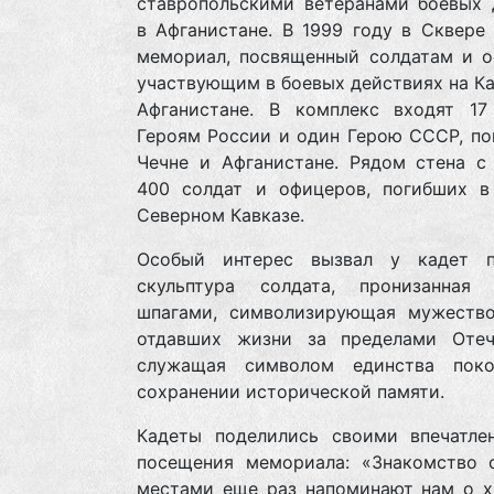
ставропольскими ветеранами боевых 
в Афганистане. В 1999 году в Сквере
мемориал, посвященный солдатам и о
участвующим в боевых действиях на Ка
Афганистане. В комплекс входят 17
Героям России и один Герою СССР, по
Чечне и Афганистане. Рядом стена с
400 солдат и офицеров, погибших в
Северном Кавказе.
Особый интерес вызвал у кадет п
скульптура солдата, пронизанная
шпагами, символизирующая мужество
отдавших жизни за пределами Отеч
служащая символом единства пок
сохранении исторической памяти.
Кадеты поделились своими впечатле
посещения мемориала: «Знакомство 
местами еще раз напоминают нам о х