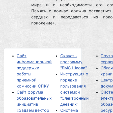
мира и о необходимости его сох
Память о воинах должна оставаться
сердцах и передаваться из поко
поколение».
Сайт
Скачать
Почт
информационной
программу
серве
поддержки
"ЛМС Школа"
Облач
работы
Инструкция о
хран
приемной
порядке
Центр
комиссии СПКУ
пользования
докум
Сайт форума
системой
Сист
образовательных
"Электронный
элект
инициатив
дневник"
образ
«Задаём вектор
Система
ресур