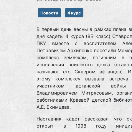
Новости
4 курс
В первый день весны в рамках плана 
дня кадеты 4 курса (8Б класс) Ставро
ПКУ вместе с воспитателем Алек
Петровичем Архипенко посетили Мемо
комплекс землякам, погибшим в 
исполнении воинского долга (ставро
называют его Сквером афганцев). И
этому комплексу вызвала встреча
участником афганской войны
Владимировичем Митрясовым, органи
работниками Краевой детской библиот
А.Е. Екимцева.
Наставник кадет рассказал, что с
открыт в 1998 году инициат