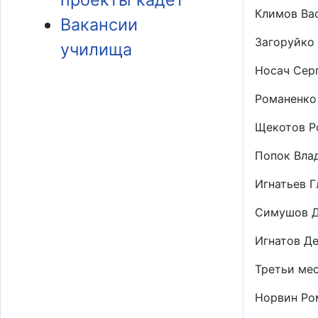
Климов Вас
Вакансии
Загоруйко И
училища
Носач Серг
Романенко 
Щекотов Ро
Попок Влад
Игнатьев Гл
Симушов Де
Игнатов Ден
Третьи мес
Норвин Ром