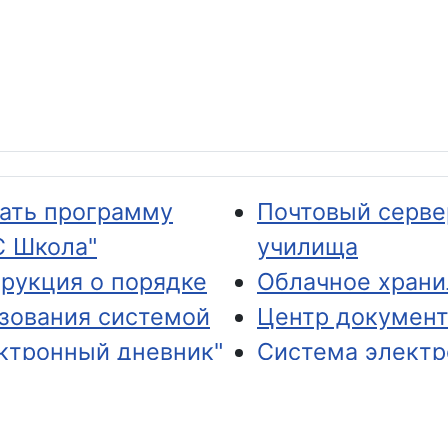
ать программу
Почтовый серве
 Школа"
училища
рукция о порядке
Облачное хран
зования системой
Центр докумен
ктронный дневник"
Система элект
ема аттестации
образовательны
гогических
ресурсов