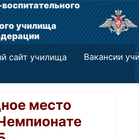
-воспитательного
ого училища
едерации
Вакансии уч
й сайт училища
ное место
 Чемпионате
Б