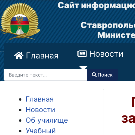
Сайт информацио
Ставрополь
Министе
Новости
Главная
Поиск
Поиск
Type 2 or more characters for results.
Главная
Новости
з
Об училище
Учебный