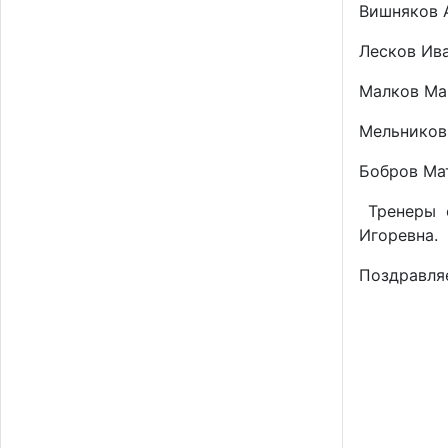
Вишняков А
Лесков Иван
Малков Мак
Мельников 
Бобров Мат
Тренеры с
Игоревна.
Поздравля