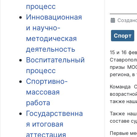
процесс
Инновационная
Создано
и научно-
Спорт
методическая
деятельность
15 и 16 ф
Воспитательный
Ставропол
призы МОО
процесс
региона, в
Спортивно-
Команда С
массовая
возрастно
работа
также наши
Государственна
Также наш
составе су
я итоговая
Первые ме
аттестация