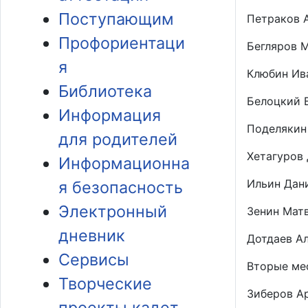
Поступающим
Петраков Ан
Профориентаци
Бегляров М
я
Клюбин Иван
Библиотека
Белоцкий В
Информация
Поделякин 
для родителей
Хетагуров 
Информационна
Ильин Дани
я безопасность
Электронный
Зенин Матв
дневник
Дотдаев Ала
Сервисы
Вторые ме
Творческие
Зиберов Ар
проекты кадет