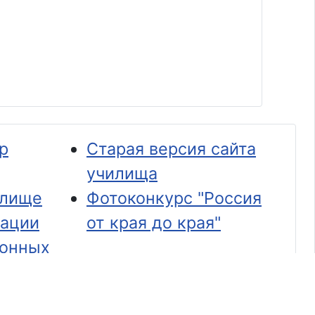
р
Старая версия сайта
училища
илище
Фотоконкурс "Россия
тации
от края до края"
ронных
х