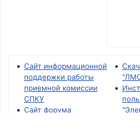
Сайт информационной
Скач
поддержки работы
"ЛМС
приемной комиссии
Инст
СПКУ
поль
Сайт форума
"Эле
образовательных
Сист
инициатив «Задаём
педа