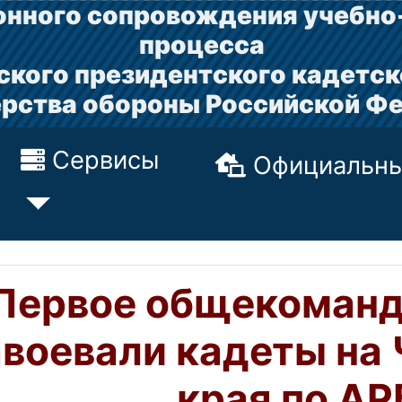
нного сопровождения учебно
процесса
ского президентского кадетск
рства обороны Российской Ф
Сервисы
Официальны
Первое общекоманд
авоевали кадеты на
края по АР