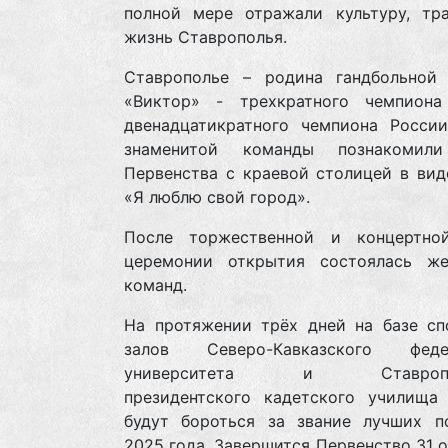
полной мере отражали культуру, тр
жизнь Ставрополья.
Ставрополье – родина гандбольной
«Виктор» - трехкратного чемпиона
двенадцатикратного чемпиона России
знаменитой команды познакомили
Первенства с краевой столицей в вид
«Я люблю свой город».
После торжественной и концертно
церемонии открытия состоялась же
команд.
На протяжении трёх дней на базе сп
залов Северо-Кавказского федер
университета и Ставропол
президентского кадетского училища
будут бороться за звание лучших п
2025 года. Завершится Первенство 31 о