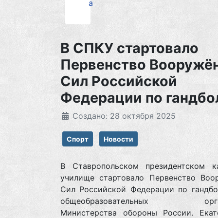
а
В СПКУ стартовало
Первенство Вооружё
Сил Российской
Федерации по гандбо
Создано: 28 октября 2025
Спорт
Новости
В Ставропольском президентском к
училище стартовало Первенство Воо
Сил Российской Федерации по гандбо
общеобразовательных орган
Министерства обороны России. Екате