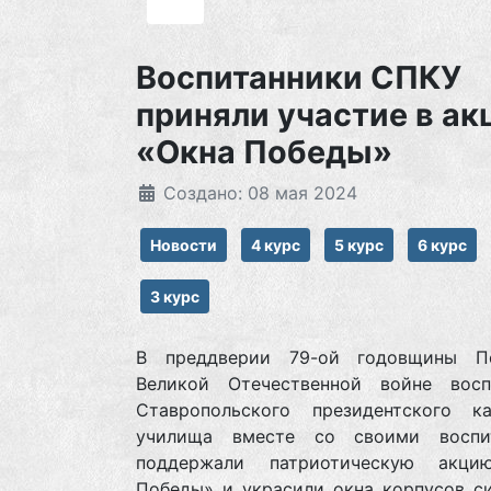
Воспитанники СПКУ
приняли участие в ак
«Окна Победы»
Создано: 08 мая 2024
Новости
4 курс
5 курс
6 курс
3 курс
В преддверии 79-ой годовщины П
Великой Отечественной войне восп
Ставропольского президентского ка
училища вместе со своими воспи
поддержали патриотическую акци
Победы» и украсили окна корпусов с