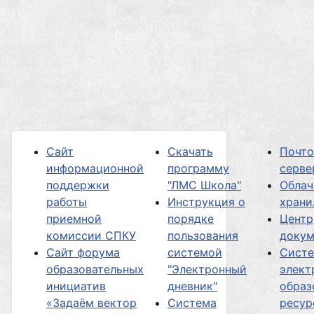
Сайт
Скачать
Почт
информационной
программу
серве
поддержки
"ЛМС Школа"
Облач
работы
Инструкция о
хран
приемной
порядке
Центр
комиссии СПКУ
пользования
докум
Сайт форума
системой
Сист
образовательных
"Электронный
элект
инициатив
дневник"
образ
«Задаём вектор
Система
ресур