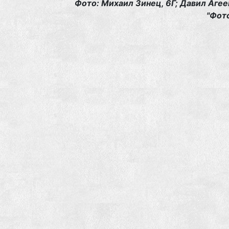
Фото: Михаил Зинец, 6Г; Давил Агее
"Фот