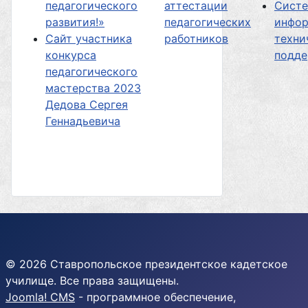
педагогического
аттестации
Сист
развития!»
педагогических
инфор
Сайт участника
работников
техни
конкурса
подд
педагогического
мастерства 2023
Дедова Сергея
Геннадьевича
© 2026 Ставропольское президентское кадетское
училище. Все права защищены.
Joomla! CMS
- программное обеспечение,