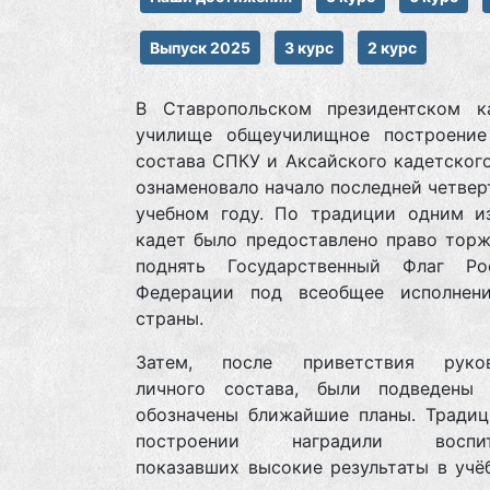
Выпуск 2025
3 курс
2 курс
В Ставропольском президентском к
училище общеучилищное построение
состава СПКУ и Аксайского кадетског
ознаменовало начало последней четвер
учебном году. По традиции одним и
кадет было предоставлено право торж
поднять Государственный Флаг Ро
Федерации под всеобщее исполнен
страны.
Затем, после приветствия руков
личного состава, были подведены
обозначены ближайшие планы. Традиц
построении наградили воспита
показавших высокие результаты в учёб