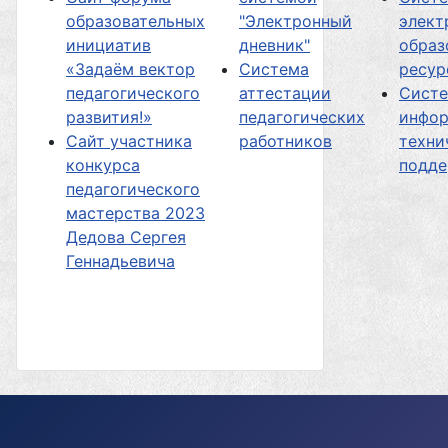
образовательных
"Электронный
элект
инициатив
дневник"
образ
«Задаём вектор
Система
ресур
педагогического
аттестации
Сист
развития!»
педагогических
инфор
Сайт участника
работников
техни
конкурса
подд
педагогического
мастерства 2023
Дедова Сергея
Геннадьевича