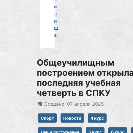
и
л
и
щ
а
Общеучилищным
построением открыл
последняя учебная
четверть в СПКУ
Создано: 07 апреля 2025
Спорт
Новости
4 курс
Наши достижения
5 курс
6 курс