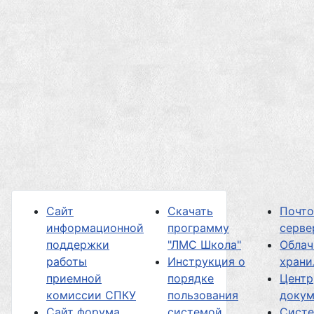
Сайт
Скачать
Почт
информационной
программу
серве
поддержки
"ЛМС Школа"
Облач
работы
Инструкция о
хран
приемной
порядке
Центр
комиссии СПКУ
пользования
докум
Сайт форума
системой
Сист