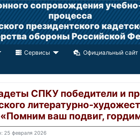
нного сопровождения учебно
процесса
ского президентского кадетск
рства обороны Российской Ф
Сервисы
Официальный сайт
адеты СПКУ победители и пр
ского литературно-художест
«Помним ваш подвиг, горди
: 25 февраля 2026