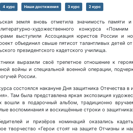
4 курс
Наши достижения
3 курс
2 курс
ьская земля вновь отметила значимость памяти и 
литературно-художественного конкурса «Помним 
орами выступили Ассоциация юристов России и нот
роект объединил свыше пятисот талантливых детей от 
ьского президентского кадетского училища.
тники выразили своё трепетное отношение к героя
нной войны и специальной военной операции, подчер
могучей России.
урса состоялся накануне Дня защитника Отечества в 
ия». Там была представлена яркая экспозиция художе
х вошли в подарочный альбом, традиционно вручае
плые воспоминания и восхищённые строки о защитника
едителей и призёров номинаций оказались кадет
ное творчество «Герои стоят на защите Отчизны и н