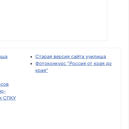
ища
Старая версия сайта училища
Фотоконкурс "Россия от края до
края"
рсов
но-
и СПКУ