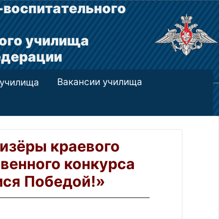
-воспитательного
ого училища
едерации
Вакансии училища
 училища
изёры краевого
венного конкурса
мся Победой!»