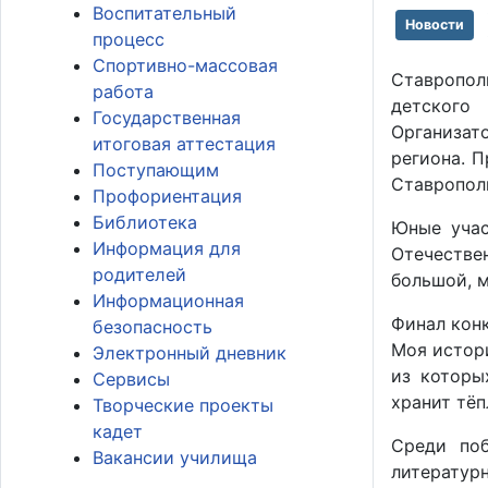
Воспитательный
Новости
процесс
Спортивно-массовая
Ставропол
работа
детского 
Государственная
Организат
итоговая аттестация
региона. П
Поступающим
Ставропол
Профориентация
Библиотека
Юные учас
Информация для
Отечестве
родителей
большой, 
Информационная
Финал конк
безопасность
Моя истор
Электронный дневник
из которы
Сервисы
хранит тё
Творческие проекты
кадет
Среди поб
Вакансии училища
литератур