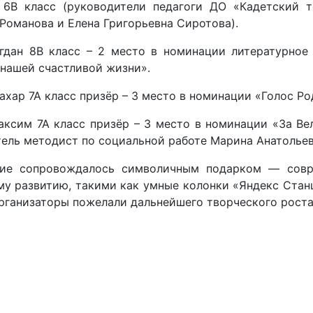
 6В класс (руководители педагоги ДО «Кадетский т
Романова и Елена Григорьевна Сиротова).
гдан 8В класс – 2 место в номинации литературное
нашей счастливой жизни».
хар 7А класс призёр – 3 место в номинации «Голос Ро
аксим 7А класс призёр – 3 место в номинации «За Ве
тель методист по социальной работе Марина Анатолье
ие сопровождалось символичным подарком — совр
у развитию, такими как умные колонки «Яндекс Станц
рганизаторы пожелали дальнейшего творческого роста