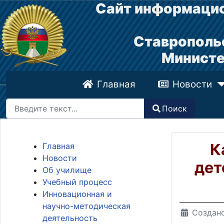
Сайт информацио
Ставрополь
Министе
Главная
Новости
Поиск
Поиск
Type 2 or more characters for results.
К
Главная
Новости
дет
Об училище
Учебный процесс
Инновационная и
научно-методическая
Создано
деятельность