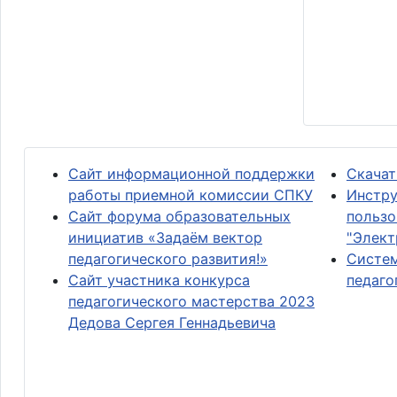
Сайт информационной поддержки
Скачат
работы приемной комиссии СПКУ
Инстру
Сайт форума образовательных
пользо
инициатив «Задаём вектор
"Элект
педагогического развития!»
Систем
Сайт участника конкурса
педаго
педагогического мастерства 2023
Дедова Сергея Геннадьевича