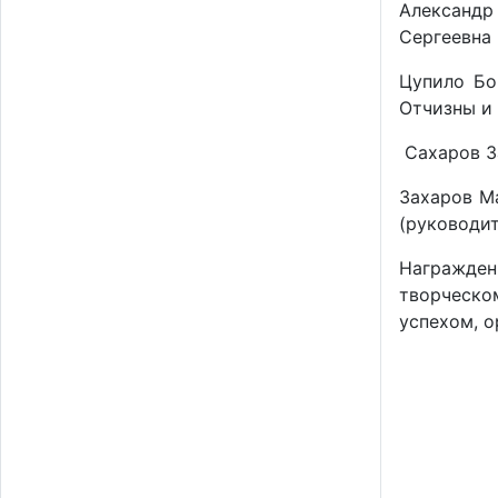
Александр
Сергеевна 
Цупило Бо
Отчизны и 
Сахаров За
Захаров М
(руководи
Награжден
творческом
успехом, о