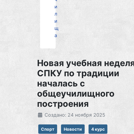
и
л
и
щ
а
Новая учебная неделя
СПКУ по традиции
началась с
общеучилищного
построения
Создано: 24 ноября 2025
Спорт
Новости
4 курс