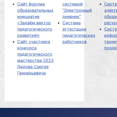
Сайт форума
системой
Сист
образовательных
"Электронный
элект
инициатив
дневник"
образ
«Задаём вектор
Система
ресур
педагогического
аттестации
Сист
развития!»
педагогических
инфор
Сайт участника
работников
техни
конкурса
подд
педагогического
мастерства 2023
Дедова Сергея
Геннадьевича