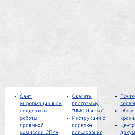
Сайт
Скачать
Почт
информационной
программу
серве
поддержки
"ЛМС Школа"
Облач
работы
Инструкция о
хран
приемной
порядке
Центр
комиссии СПКУ
пользования
докум