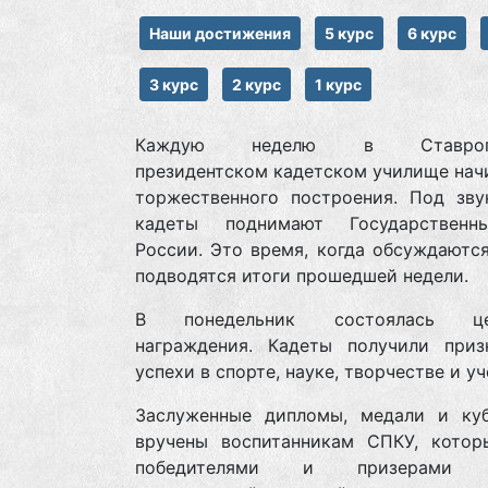
Наши достижения
5 курс
6 курс
3 курс
2 курс
1 курс
Каждую неделю в Ставропо
президентском кадетском училище нач
торжественного построения. Под зву
кадеты поднимают Государственн
России. Это время, когда обсуждаютс
подводятся итоги прошедшей недели.
В понедельник состоялась це
награждения. Кадеты получили приз
успехи в спорте, науке, творчестве и уч
Заслуженные дипломы, медали и ку
вручены воспитанникам СПКУ, котор
победителями и призерами к