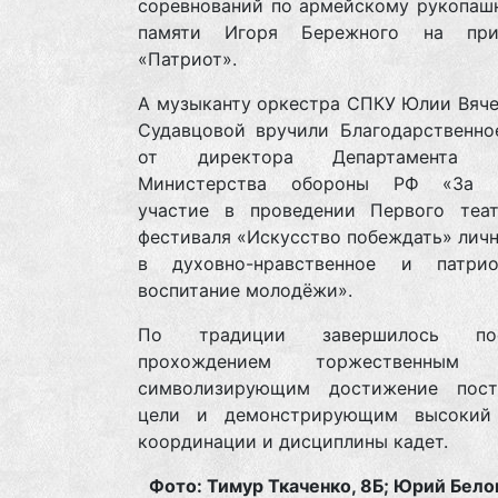
соревнований по армейскому рукопаш
памяти Игоря Бережного на пр
«Патриот».
А музыканту оркестра СПКУ Юлии Вяче
Судавцовой вручили Благодарственно
от директора Департамента к
Министерства обороны РФ «За а
участие в проведении Первого теат
фестиваля «Искусство побеждать» лич
в духовно-нравственное и патрио
воспитание молодёжи».
По традиции завершилось пос
прохождением торжественным 
символизирующим достижение пост
цели и демонстрирующим высокий
координации и дисциплины кадет.
Фото: Тимур Ткаченко, 8Б; Юрий Бело