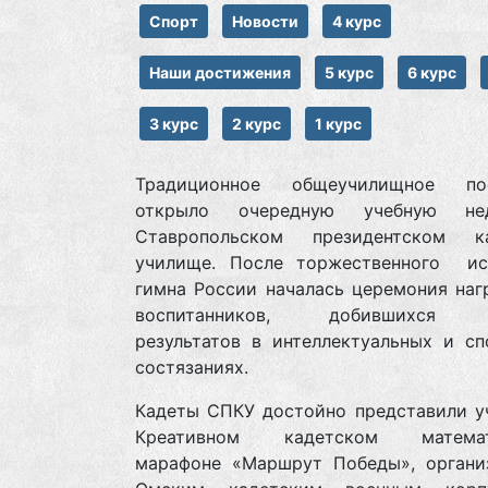
Спорт
Новости
4 курс
Наши достижения
5 курс
6 курс
3 курс
2 курс
1 курс
Традиционное общеучилищное пос
открыло очередную учебную н
Ставропольском президентском к
училище. После торжественного ис
гимна России началась церемония наг
воспитанников, добившихся 
результатов в интеллектуальных и сп
состязаниях.
Кадеты СПКУ достойно представили у
Креативном кадетском математ
марафоне «Маршрут Победы», органи