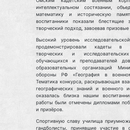
Омским кадетским военным корп
интеллектуальном состязании, объе
математику и историческую памя
воспитанники показали блестящие 
творческий подход, завоевав призовые
Высокий уровень исследовательско
продемонстрировали кадеты в к
творческих и исследовательски
обучающихся и преподавателей дов
образовательных организаций Мини
обороны РФ «География в военно
Тематика конкурса, раскрывающая вза
географических знаний и военного ис
оказалась близка нашим воспитанни
работы были отмечены дипломами поб
и призёров.
Спортивную славу училища приумнож
гандболисты, принявшие участие в 