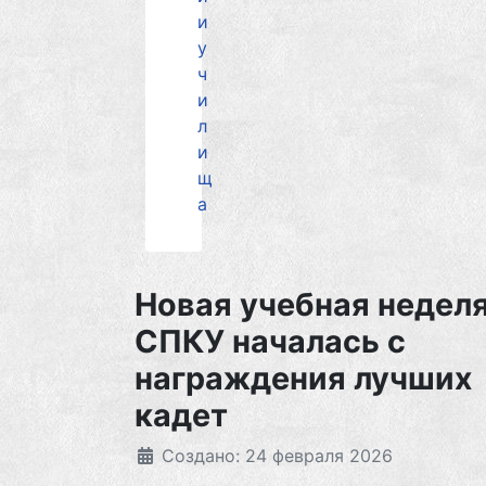
и
у
ч
и
л
и
щ
а
Новая учебная неделя
СПКУ началась с
награждения лучших
кадет
Создано: 24 февраля 2026