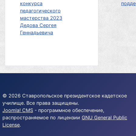
конкурса
подд
педагогического
мастерства 2023
Дедова Сергея
Геннадьевича
© 2026 Ставропольское президентское кадетское
училище. Все права защищены.
Joomla! CMS
- программное обеспечение,
распространяемое по лицензии
GNU General Public
License
.