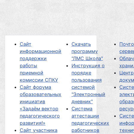
Сайт
Скачать
Почт
информационной
программу
серве
поддержки
"ЛМС Школа"
Облач
работы
Инструкция о
хран
приемной
порядке
Центр
комиссии СПКУ
пользования
докум
Сайт форума
системой
Сист
образовательных
"Электронный
элект
инициатив
дневник"
образ
«Задаём вектор
Система
ресур
педагогического
аттестации
Сист
развития!»
педагогических
инфор
Сайт участника
работников
техни