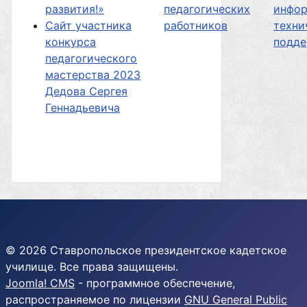
развития!»
педагогических
инфор
Сайт участника
работников
техни
конкурса
подд
педагогического
мастерства 2023
Дедова Сергея
Геннадьевича
© 2026 Ставропольское президентское кадетское
училище. Все права защищены.
Joomla! CMS
- программное обеспечение,
распространяемое по лицензии
GNU General Public