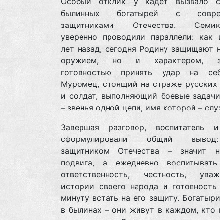
Особый отклик у кадет вызвало с
былинных богатырей с совре
защитниками Отечества. Семикл
уверенно проводили параллели: как 
лет назад, сегодня Родину защищают 
оружием, но и характером, зн
готовностью принять удар на се
Муромец, стоящий на страже русских 
и солдат, выполняющий боевые задачи
– звенья одной цепи, имя которой – слу
Завершая разговор, воспитатель 
сформулировали общий вывод
защитником Отечества – значит 
подвига, а ежедневно воспитыват
ответственность, честность, ув
истории своего народа и готовность
минуту встать на его защиту. Богатыр
в былинах – они живут в каждом, кто