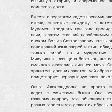
былинную старину и современное п
воинского долга.
Вместе с педагогом кадеты вспоминал
имена, знакомые каждому с детст
Муромец, тридцать три года просид
печи, а затем ставший непобедимым 
иноком. Вольга Святославович, князь-о
понимавший язык зверей и птиц, обла
только силой, но и мудростью. 
Микулишна – женщина-богатырь, чья в
смекалка оказались сильнее меча. Св
хранитель древних заветов, чей образ 
олицетворяет неразрывную связь покол
Ольга Александровна не просто з
кадет с сюжетами былин. Она ве
главному вопросу: что объединяет эт
разных героев и что делает их образы 