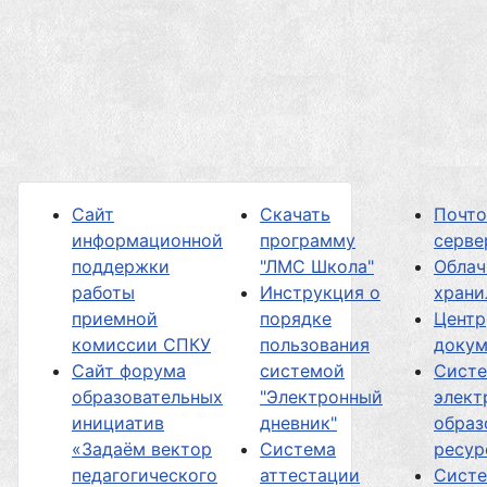
Сайт
Скачать
Почт
информационной
программу
серве
поддержки
"ЛМС Школа"
Облач
работы
Инструкция о
хран
приемной
порядке
Центр
комиссии СПКУ
пользования
докум
Сайт форума
системой
Сист
образовательных
"Электронный
элект
инициатив
дневник"
образ
«Задаём вектор
Система
ресур
педагогического
аттестации
Сист