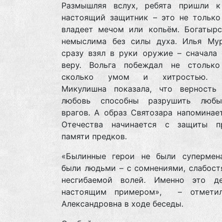
Размышляя вслух, ребята пришли к
настоящий защитник – это не только 
владеет мечом или копьём. Богатырс
немыслима без силы духа. Илья Му
сразу взял в руки оружие – сначала 
веру. Вольга побеждал не стольк
сколько умом и хитростью. В
Микулишна показала, что верность
любовь способны разрушить любы
врагов. А образ Святозара напоминае
Отечества начинается с защиты 
памяти предков.
«Былинные герои не были супермен
были людьми – с сомнениями, слабост
несгибаемой волей. Именно это д
настоящим примером», – отметил
Александровна в ходе беседы.