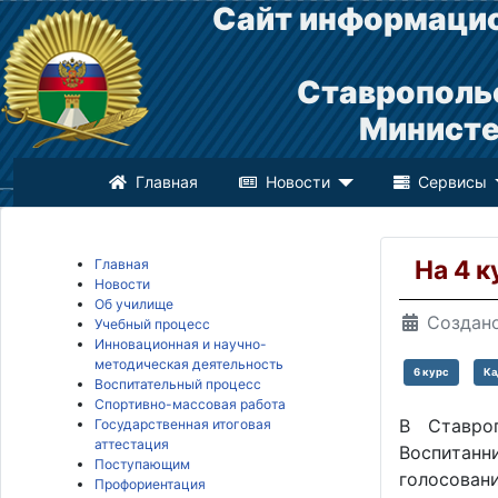
Сайт информацио
Ставрополь
Министе
Главная
Новости
Сервисы
На 4 
Главная
Новости
Об училище
Создано
Учебный процесс
Инновационная и научно-
методическая деятельность
6 курс
Ка
Воспитательный процесс
Спортивно-массовая работа
В Ставро
Государственная итоговая
аттестация
Воспитанн
Поступающим
голосован
Профориентация