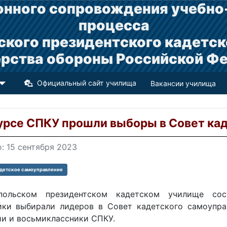
нного сопровождения учебно
процесса
ского президентского кадетск
рства обороны Российской Ф
Официальный сайт училища
Вакансии училища
курсе СПКУ прошли выборы в Совет ка
: 15 сентября 2023
детское самоуправление
польском президентском кадетском училище сос
ики выбирали лидеров в Совет кадетского самоупра
ии и восьмиклассники СПКУ.