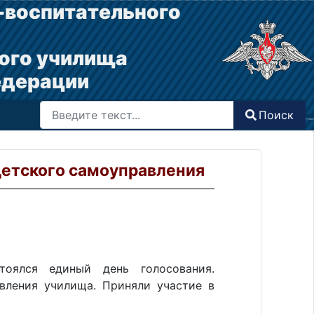
-воспитательного
ого училища
едерации
Поиск
Поиск
Type 2 or more characters for results.
детского самоуправления
тоялся единый день голосования.
вления училища. Приняли участие в