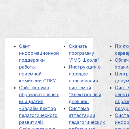
Сайт
Скачать
Почт
информационной
программу
серве
поддержки
"ЛМС Школа"
Облач
работы
Инструкция о
хран
приемной
порядке
Центр
комиссии СПКУ
пользования
докум
Сайт форума
системой
Сист
образовательных
"Электронный
элект
инициатив
дневник"
образ
«Задаём вектор
Система
ресур
педагогического
аттестации
Сист
развития!»
педагогических
инфор