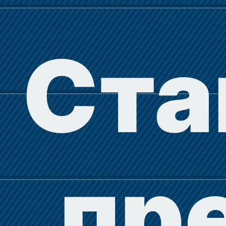
Ста
пр