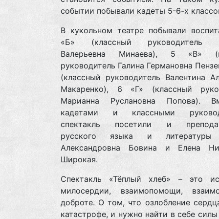
событии побывали кадеты 5-6-х классо
В кукольном театре побывали воспит
«Б» (классный руководитель С
Валерьевна Минаева), 5 «В» (к
руководитель Галина Германовна Пензев
(классный руководитель Валентина Ал
Макаренко), 6 «Г» (классный руко
Марианна Руслановна Попова). В
кадетами и классными руковод
спектакль посетили и преподав
русского языка и литературы
Александровна Бовина и Елена Ни
Широкая.
Спектакль «Тёплый хлеб» – это и
милосердии, взаимопомощи, взаимо
доброте. О том, что озлобление сердц
катастрофе, и нужно найти в себе силы