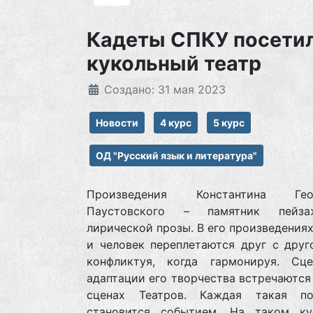
Кадеты СПКУ посети
кукольный театр
Создано: 31 мая 2023
Новости
4 курс
5 курс
ОД "Русский язык и литература"
Произведения Константина Геор
Паустовского – памятник пейз
лирической прозы. В его произведения
и человек переплетаются друг с друг
конфликтуя, когда гармонируя. Сце
адаптации его творчества встречаются
сценах Театров. Каждая такая по
становится событием. На таком ку