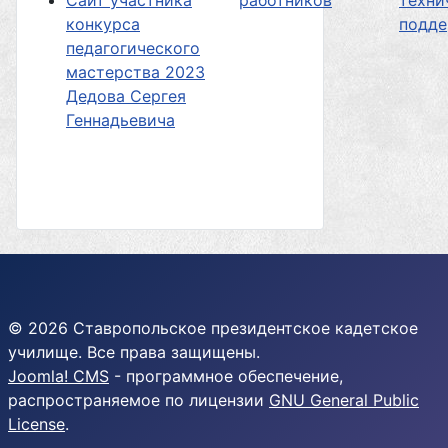
Сайт участника
работников
техни
конкурса
подд
педагогического
мастерства 2023
Дедова Сергея
Геннадьевича
© 2026 Ставропольское президентское кадетское
училище. Все права защищены.
Joomla! CMS
- программное обеспечение,
распространяемое по лицензии
GNU General Public
License
.