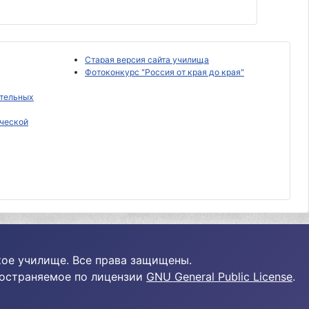
Старая версия сайта училища
Фотоконкурс "Россия от края до края"
ательных
ческой
ое училище. Все права защищены.
ространяемое по лицензии
GNU General Public License
.