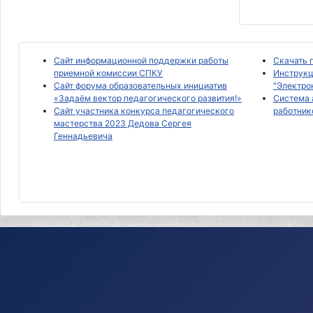
Сайт информационной поддержки работы
Скачать 
приемной комиссии СПКУ
Инструкц
Сайт форума образовательных инициатив
"Электро
«Задаём вектор педагогического развития!»
Система 
Сайт участника конкурса педагогического
работник
мастерства 2023 Дедова Сергея
Геннадьевича