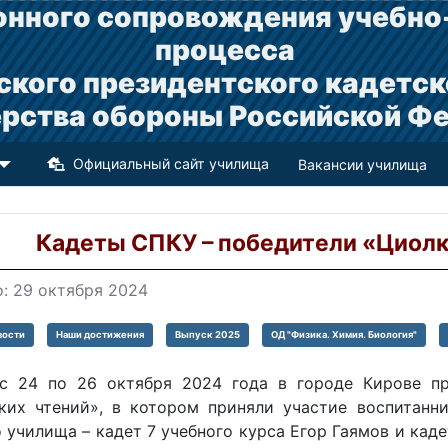
нного сопровождения учебно
процесса
ского президентского кадетск
рства обороны Российской Ф
Официальный сайт училища
Вакансии училища
Кадеты СПКУ – победители «Циолк
: 29 октября 2024
вости
Наши достижения
Выпуск 2025
ОД "Физика. Химия. Биология"
с 24 по 26 октября 2024 года в городе Кирове п
ких чтений», в котором приняли участие воспитанн
 училища – кадет 7 учебного курса Егор Гаямов и каде