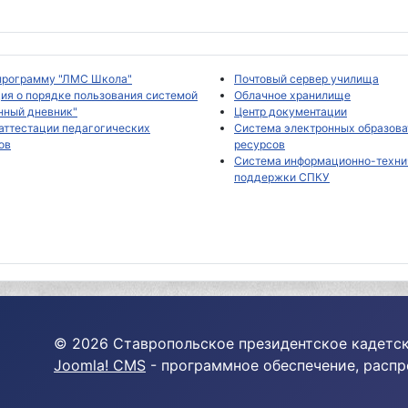
программу "ЛМС Школа"
Почтовый сервер училища
ия о порядке пользования системой
Облачное хранилище
нный дневник"
Центр документации
аттестации педагогических
Система электронных образов
ов
ресурсов
Система информационно-техни
поддержки СПКУ
© 2026 Ставропольское президентское кадетск
Joomla! CMS
- программное обеспечение, расп