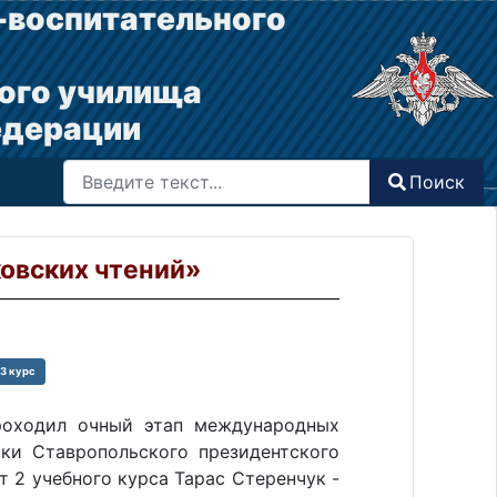
-воспитательного
ого училища
едерации
Поиск
Поиск
Type 2 or more characters for results.
овских чтений»
3 курс
роходил очный этап международных
ики Ставропольского президентского
т 2 учебного курса Тарас Стеренчук -