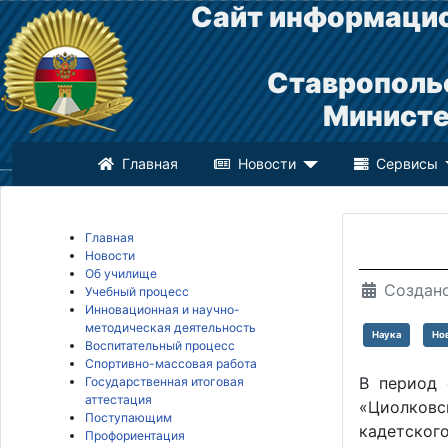
Сайт информацио
Ставрополь
Министе
Главная
Новости
Сервисы
Главная
Новости
Об училище
Создано
Учебный процесс
Инновационная и научно-
методическая деятельность
Наука
Но
Воспитательный процесс
Спортивно-массовая работа
В период 
Государственная итоговая
аттестация
«Циолковс
Поступающим
кадетского
Профориентация