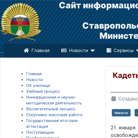
Сайт информацио
Ставрополь
Министе
Главная
Новости
Сервисы
Кадет
Главная
Новости
Об училище
Учебный процесс
Инновационная и научно-
Создано
методическая деятельность
Воспитательный процесс
Новости
Спортивно-массовая работа
Государственная итоговая
аттестация
21 января
Поступающим
освобожде