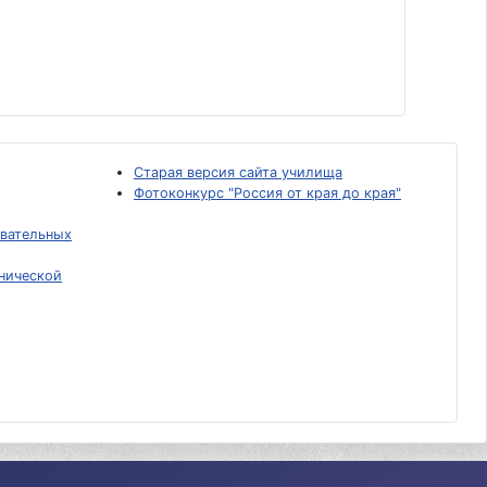
Старая версия сайта училища
Фотоконкурс "Россия от края до края"
вательных
нической