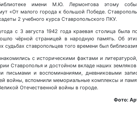
библиотеке имени М.Ю. Лермонтова этому соб
мут «От малого города к большой Победе. Ставрополь
кадеты 2 учебного курса Ставропольского ПКУ.
угода с 3 августа 1942 года краевая столица была п
вошло чёрной страницей в народную память. Об эти
х судьбах ставропольцев того времени был библиоази
знакомились с историческими фактами и литературой
ории Ставрополья и достойном вкладе наших земляков
и письмами и воспоминаниями, дневниковыми запис
тей войны, вспомнили мемориальные комплексы и памя
еликой Отечественной войны в городе.
Фото: Ар