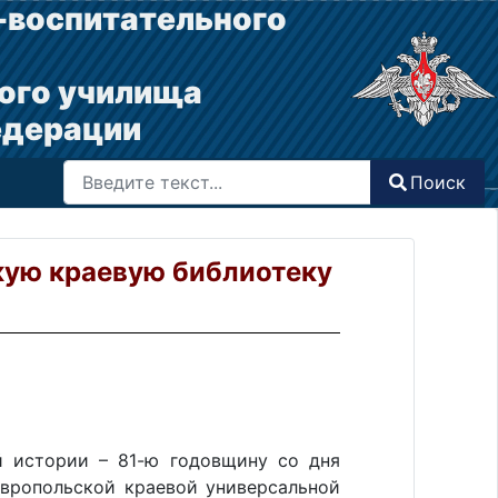
-воспитательного
ого училища
едерации
Поиск
Поиск
Type 2 or more characters for results.
кую краевую библиотеку
й истории – 81-ю годовщину со дня
авропольской краевой универсальной