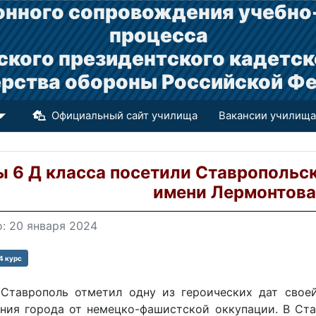
нного сопровождения учебно
процесса
ского президентского кадетск
рства обороны Российской Ф
Официальный сайт училища
Вакансии училища
ы 6 Д класса посетили Ставропольс
имени Лермонтова
: 20 января 2024
4 курс
 Ставрополь отметил одну из героических дат свое
ния города от немецко-фашистской оккупации. В Ст